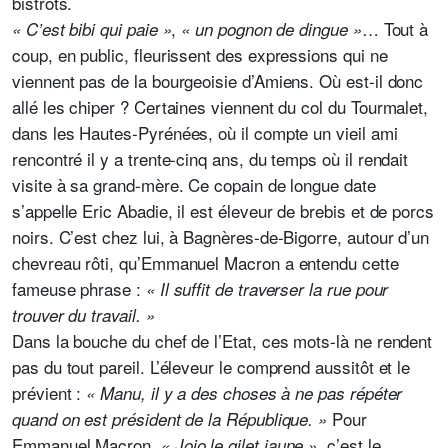
bistrots.
,
…
Tout à
« C’est bibi qui paie »
« un pognon de dingue »
coup, en public, fleurissent des expressions qui ne
viennent pas de la bourgeoisie d’Amiens.
Où est-il donc
allé les chiper ? Certaines viennent du col du Tourmalet,
dans les Hautes-Pyrénées, où il compte un vieil ami
rencontré il y a trente-cinq ans, du temps où il
rendait
visite à sa grand-mère. Ce copain de longue date
s’appelle Eric Abadie, il est éleveur de brebis et de porcs
noirs. C’est chez lui, à Bagnères-de-Bigorre, autour d’un
chevreau rôti, qu’Emmanuel Macron a entendu cette
fameuse phrase :
« Il suffit de traverser la rue pour
trouver du travail. »
Dans la bouche du chef de l’Etat, ces mots-là ne rendent
pas du tout pareil. L’éleveur le comprend aussitôt et le
prévient :
« Manu, il y a des choses à ne pas répéter
Pour
quand on est président de la République. »
Emmanuel Macron,
c’est le
« Jojo le gilet jaune »,