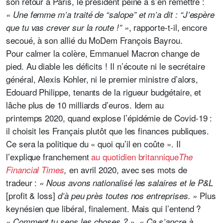
son retour à Paris, le président peine à s’en remettre :
« Une femme m’a traité de “salope” et m’a dit : “J’espère
, rapporte-t-il, encore
que tu vas crever sur la route !” »
secoué, à son allié du MoDem François Bayrou.
Pour calmer la colère, Emmanuel Macron change de
pied. Au diable les déficits ! Il n’écoute ni le secrétaire
général, Alexis Kohler, ni le premier ministre d’alors,
Edouard Philippe, tenants de la rigueur budgétaire,
et
lâche plus de 10 milliards d’euros.
Idem au
printemps 2020, quand explose l’épidémie de Covid-19 :
il choisit les Français plutôt que les finances publiques.
Ce sera la politique du « quoi qu’il en coûte ». Il
l’explique franchement
au quotidien britannique
The
en avril 2020, avec ses mots de
Financial Times
,
tradeur :
« Nous avons nationalisé les salaires et le P&L
[profit & loss]
Plus
d’à peu près toutes nos entreprises. »
keynésien que libéral, finalement. Mais qui l’entend ?
,
« Comment tu sens les choses ? »
« Ça s’ancre à