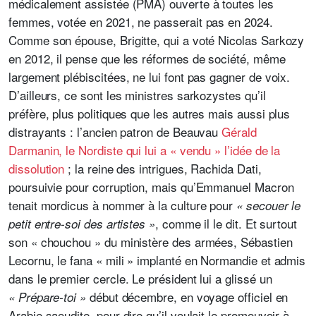
médicalement assistée (PMA) ouverte à toutes les
femmes, votée en 2021, ne passerait pas en 2024.
Comme son épouse, Brigitte, qui a voté Nicolas Sarkozy
en 2012, il pense que les réformes de société, même
largement plébiscitées, ne lui font pas gagner de voix.
D’ailleurs, ce sont les ministres sarkozystes qu’il
préfère, plus politiques que les autres mais aussi plus
distrayants : l’ancien patron de Beauvau
Gérald
Darmanin, le Nordiste qui lui a « vendu » l’idée de la
dissolution
; la reine des intrigues, Rachida Dati,
poursuivie pour corruption, mais qu’Emmanuel Macron
tenait mordicus à nommer à la culture pour
« secouer le
, comme il le dit. Et surtout
petit entre-soi des artistes »
son « chouchou » du ministère des armées, Sébastien
Lecornu, le fana « mili » implanté en Normandie et admis
dans le premier cercle. Le président lui a glissé un
début décembre, en voyage officiel en
« Prépare-toi »
Arabie saoudite, pour dire qu’il voulait le promouvoir à