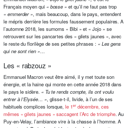
Français moyen qui
et qu’il ne faut pas trop
« bosse »
, mais beaucoup, dans le pays, entendent
« emmerder »
le mépris derrière les formules faussement populaires. A
l’automne 2018, les surnoms « Bibi » et « Jojo » se
retrouvent sur les pancartes des « gilets jaunes », avec
le reste du florilège de ses petites phrases :
« Les gens
…
qui ne sont rien »
Les « rabzouz »
Emmanuel Macron veut être aimé, il y met toute son
énergie, et la haine qui monte en cette année 2018 dans
le pays le sidère.
« Tu te rends compte, ils ont voulu
,
glisse-t-il, livide, à l’un de ses
entrer à l’Elysée… »
er
habituels complices lorsque,
le 1
décembre, ces
mêmes « gilets jaunes » saccagent l’Arc de triomphe
. Au
Puy-en-Velay, l’ambiance vire à la chasse à l’homme. A