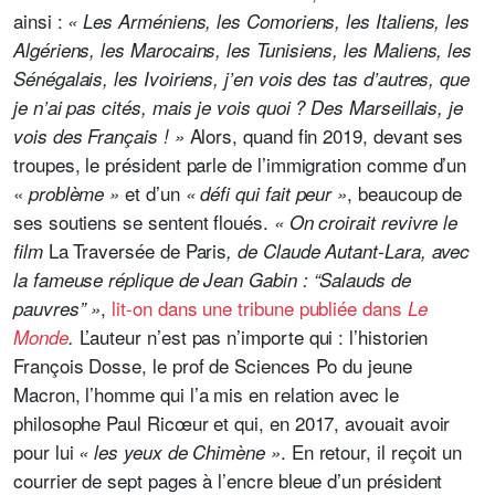
ainsi :
« Les Arméniens, les Comoriens, les Italiens, les
Algériens, les Marocains, les Tunisiens, les Maliens, les
Sénégalais, les Ivoiriens, j’en vois des tas d’autres, que
je n’ai pas cités, mais je vois quoi ? Des Marseillais, je
Alors, quand fin 2019, devant ses
vois des Français ! »
troupes, le président parle de l’immigration comme d’un
«
et d’un
, beaucoup de
problème »
« défi qui fait peur »
ses soutiens se sentent floués.
« On croirait revivre le
La Traversée de Paris
film
, de Claude Autant-Lara, avec
la fameuse réplique de Jean Gabin : “Salauds de
,
lit-on dans une tribune publiée dans
pauvres” »
Le
L’auteur n’est pas n’importe qui : l’historien
Monde
.
François Dosse, le prof de Sciences Po du jeune
Macron, l’homme qui l’a mis en relation avec le
philosophe Paul Ricœur et qui, en 2017, avouait avoir
pour lui
. En retour, il reçoit un
« les yeux de Chimène »
courrier de sept pages à l’encre bleue d’un président