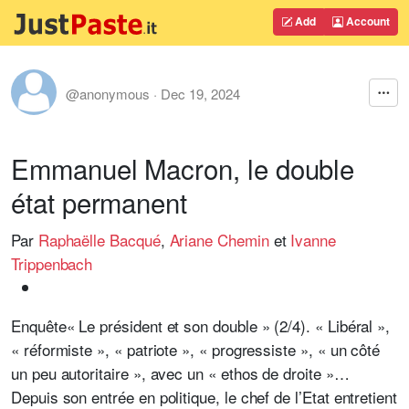
Add
Account
@anonymous
·
Dec 19, 2024
Emmanuel Macron, le double
état permanent
Par
Raphaëlle Bacqué
,
Ariane Chemin
et
Ivanne
Trippenbach
Enquête
« Le président et son double » (2/4). « Libéral »,
« réformiste », « patriote », « progressiste », « un côté
un peu autoritaire », avec un « ethos de droite »…
Depuis son entrée en politique, le chef de l’Etat entretient