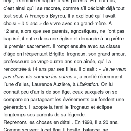
déjà, il semble échapper à ses parents. En tout cas,
c’est ainsi qu’il se raconte, comme s’il décidait déjà tout
tout seul. A François Bayrou, il a expliqué qu’il avait
choisi
de vivre avec sa grand-mère. A
« à 5 ans »
12 ans, alors que ses parents, agnostiques, ne l’ont pas
baptisé, il entre dans une église et demande à un prêtre
le premier sacrement. Il rompt ensuite avec sa classe
d’âge en fréquentant Brigitte Trogneux, son grand amour,
professeure de vingt-quatre ans son aînée, qu’il a
rencontrée à 14 ans par ses filles. Il disait :
« Je ne veux
, a confié récemment
pas d’une vie comme les autres »
l’une d’elles, Laurence Auzière, à
. On lui
Libération
connaît peu d’amis de son âge, ceux auxquels on se
compare en partageant les événements qui fondent une
génération. Il adopte la famille Trogneux et éclipse
longtemps ses parents de sa légende.
Reprenons les choses en détail. En 1998, il a 20 ans.
Comme souvent à cet âge, il hésite, balance, se