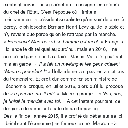
exhibant devant lui un carnet où il consigne les erreurs
du chef de l’Etat.
C’est l’époque où il imite si
méchamment le président socialiste qu’un soir de dîner à
Bercy, le philosophe
Bernard Henri-Lévy quitte la table et
n’y revient que parce qu’on le rattrape par la manche.
François
« Emmanuel Macron est un homme qui ment. »
Hollande le dit tel quel aujourd’hui, mais en 2016, il ne
comprend pas à qui il a affaire. Manuel Valls l’a pourtant
mis en garde :
« Il a fait un meeting et les gens criaient
Hollande ne voit pas les ambitions
“Macron président !” »
du trentenaire. Et croit dur comme fer son ministre de
l’économie lorsque, en juillet 2016, alors qu’il lui propose
de
, Macron promet :
« reprendre sa liberté »
« Non, non,
A cet instant pourtant, ce
je finirai le mandat avec toi. »
dernier a déjà choisi la date de sa démission.
Dès la fin de l’année 2015, il a profité du débat sur sa loi
libéralisant l’économie (les fameux « cars Macron » à