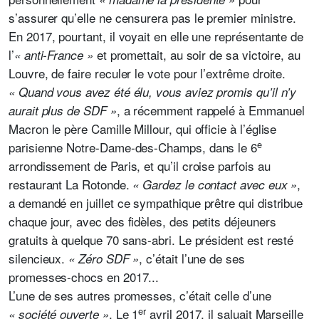
s’assurer qu’elle ne censurera pas le premier ministre.
En 2017, pourtant, il voyait en elle une représentante de
l’
et promettait, au soir de sa victoire, au
« anti-France »
Louvre, de faire reculer le vote pour l’extrême droite.
« Quand vous avez été élu,
vous aviez promis qu’il n’y
,
a récemment rappelé à Emmanuel
aurait plus de SDF »
Macron le père Camille Millour, qui officie à l’église
e
parisienne Notre-Dame-des-Champs, dans le 6
arrondissement de Paris, et qu’il croise parfois au
restaurant La Rotonde.
,
« Gardez le contact avec eux »
a demandé en juillet ce sympathique prêtre qui distribue
chaque jour, avec des fidèles, des petits déjeuners
gratuits à quelque 70 sans-abri. Le président est resté
silencieux.
, c’était l’une de ses
« Zéro SDF »
promesses-chocs en 2017...
L’une de ses autres promesses, c’était celle d’une
er
. Le 1
avril 2017, il saluait Marseille
« société ouverte »