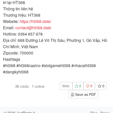
trí tại HT368.
Thông tin liên hệ
Thương hiệu: HT368
Website:
https://ht368.date/
Email:
contact@ht368.date
Hotline: 0364 657 678
Địa chỉ: 668 Đường Lê Võ Thị Sáu, Phường 1, Gò Vấp, Hồ
Chí Minh, Việt Nam
Zipcode: 700000
Hashtags
#ht368 #ht368casino #slotgameht368 #nhacaiht368
#dangkyht368
Vote:
0
0
0
36
visits
·
1
online
Save as PDF
© 2026
JustPaste.it
Blog
About