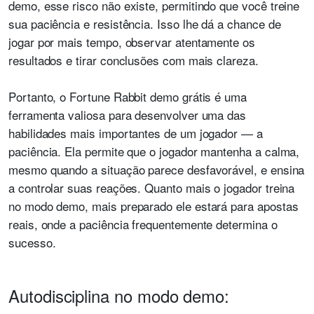
demo, esse risco não existe, permitindo que você treine
sua paciência e resistência. Isso lhe dá a chance de
jogar por mais tempo, observar atentamente os
resultados e tirar conclusões com mais clareza.
Portanto, o Fortune Rabbit demo grátis é uma
ferramenta valiosa para desenvolver uma das
habilidades mais importantes de um jogador — a
paciência. Ela permite que o jogador mantenha a calma,
mesmo quando a situação parece desfavorável, e ensina
a controlar suas reações. Quanto mais o jogador treina
no modo demo, mais preparado ele estará para apostas
reais, onde a paciência frequentemente determina o
sucesso.
Autodisciplina no modo demo: