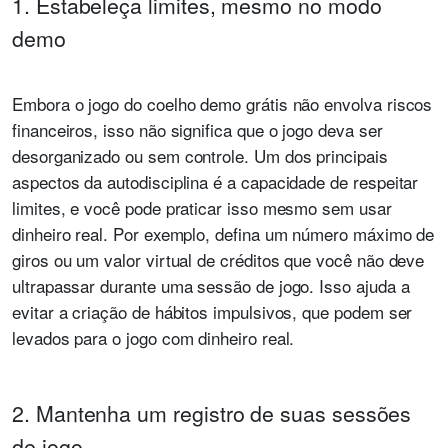
1. Estabeleça limites, mesmo no modo
demo
Embora o jogo do coelho demo grátis não envolva riscos
financeiros, isso não significa que o jogo deva ser
desorganizado ou sem controle. Um dos principais
aspectos da autodisciplina é a capacidade de respeitar
limites, e você pode praticar isso mesmo sem usar
dinheiro real. Por exemplo, defina um número máximo de
giros ou um valor virtual de créditos que você não deve
ultrapassar durante uma sessão de jogo. Isso ajuda a
evitar a criação de hábitos impulsivos, que podem ser
levados para o jogo com dinheiro real.
2. Mantenha um registro de suas sessões
de jogo