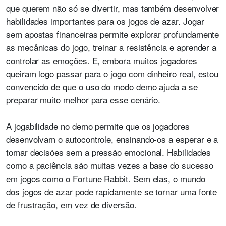
que querem não só se divertir, mas também desenvolver
habilidades importantes para os jogos de azar. Jogar
sem apostas financeiras permite explorar profundamente
as mecânicas do jogo, treinar a resistência e aprender a
controlar as emoções. E, embora muitos jogadores
queiram logo passar para o jogo com dinheiro real, estou
convencido de que o uso do modo demo ajuda a se
preparar muito melhor para esse cenário.
A jogabilidade no demo permite que os jogadores
desenvolvam o autocontrole, ensinando-os a esperar e a
tomar decisões sem a pressão emocional. Habilidades
como a paciência são muitas vezes a base do sucesso
em jogos como o Fortune Rabbit. Sem elas, o mundo
dos jogos de azar pode rapidamente se tornar uma fonte
de frustração, em vez de diversão.