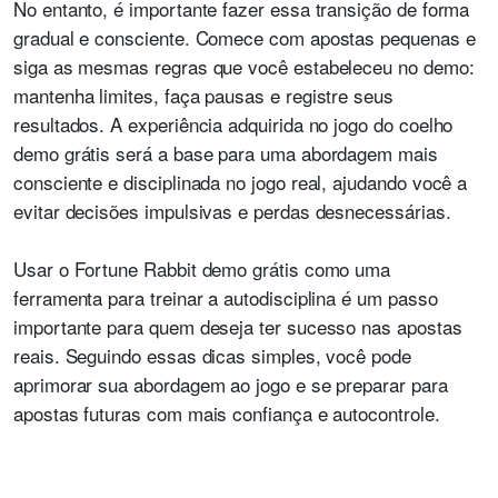
No entanto, é importante fazer essa transição de forma
gradual e consciente. Comece com apostas pequenas e
siga as mesmas regras que você estabeleceu no demo:
mantenha limites, faça pausas e registre seus
resultados. A experiência adquirida no jogo do coelho
demo grátis será a base para uma abordagem mais
consciente e disciplinada no jogo real, ajudando você a
evitar decisões impulsivas e perdas desnecessárias.
Usar o Fortune Rabbit demo grátis como uma
ferramenta para treinar a autodisciplina é um passo
importante para quem deseja ter sucesso nas apostas
reais. Seguindo essas dicas simples, você pode
aprimorar sua abordagem ao jogo e se preparar para
apostas futuras com mais confiança e autocontrole.