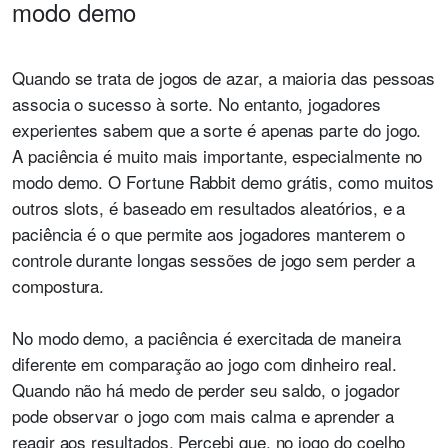
modo demo
Quando se trata de jogos de azar, a maioria das pessoas
associa o sucesso à sorte. No entanto, jogadores
experientes sabem que a sorte é apenas parte do jogo.
A paciência é muito mais importante, especialmente no
modo demo. O Fortune Rabbit demo grátis, como muitos
outros slots, é baseado em resultados aleatórios, e a
paciência é o que permite aos jogadores manterem o
controle durante longas sessões de jogo sem perder a
compostura.
No modo demo, a paciência é exercitada de maneira
diferente em comparação ao jogo com dinheiro real.
Quando não há medo de perder seu saldo, o jogador
pode observar o jogo com mais calma e aprender a
reagir aos resultados. Percebi que, no jogo do coelho