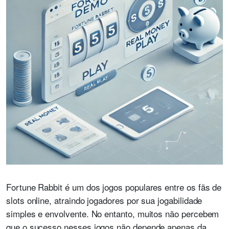
Fortune Rabbit é um dos jogos populares entre os fãs de
slots online, atraindo jogadores por sua jogabilidade
simples e envolvente. No entanto, muitos não percebem
que o sucesso nesses jogos não depende apenas da