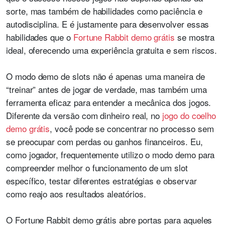
sorte, mas também de habilidades como paciência e
autodisciplina. E é justamente para desenvolver essas
habilidades que o
Fortune Rabbit demo grátis
se mostra
ideal, oferecendo uma experiência gratuita e sem riscos.
O modo demo de slots não é apenas uma maneira de
“treinar” antes de jogar de verdade, mas também uma
ferramenta eficaz para entender a mecânica dos jogos.
Diferente da versão com dinheiro real, no
jogo do coelho
demo grátis
, você pode se concentrar no processo sem
se preocupar com perdas ou ganhos financeiros. Eu,
como jogador, frequentemente utilizo o modo demo para
compreender melhor o funcionamento de um slot
específico, testar diferentes estratégias e observar
como reajo aos resultados aleatórios.
O Fortune Rabbit demo grátis abre portas para aqueles