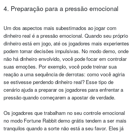
4. Preparação para a pressão emocional
Um dos aspectos mais subestimados ao jogar com
dinheiro real é a pressão emocional. Quando seu próprio
dinheiro está em jogo, até os jogadores mais experientes
podem tomar decisões impulsivas. No modo demo, onde
não há dinheiro envolvido, você pode focar em controlar
suas emoções. Por exemplo, você pode treinar sua
reação a uma sequência de derrotas: como você agiria
se estivesse perdendo dinheiro real? Esse tipo de
cenário ajuda a preparar os jogadores para enfrentar a
pressão quando começarem a apostar de verdade.
Os jogadores que trabalham no seu controle emocional
no modo Fortune Rabbit demo grátis tendem a ser mais
tranquilos quando a sorte não está a seu favor. Eles já