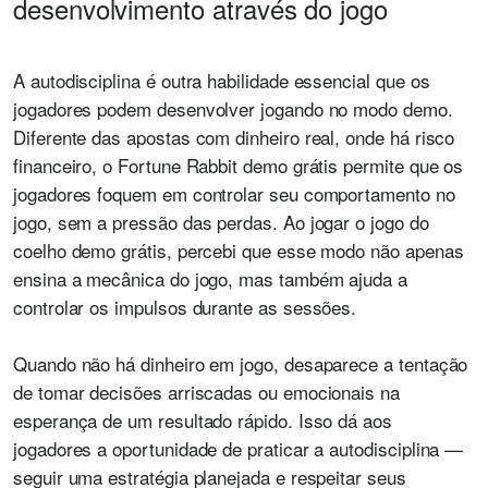
desenvolvimento através do jogo
A autodisciplina é outra habilidade essencial que os
jogadores podem desenvolver jogando no modo demo.
Diferente das apostas com dinheiro real, onde há risco
financeiro, o Fortune Rabbit demo grátis permite que os
jogadores foquem em controlar seu comportamento no
jogo, sem a pressão das perdas. Ao jogar o jogo do
coelho demo grátis, percebi que esse modo não apenas
ensina a mecânica do jogo, mas também ajuda a
controlar os impulsos durante as sessões.
Quando não há dinheiro em jogo, desaparece a tentação
de tomar decisões arriscadas ou emocionais na
esperança de um resultado rápido. Isso dá aos
jogadores a oportunidade de praticar a autodisciplina —
seguir uma estratégia planejada e respeitar seus