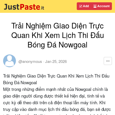
Add
Account
Trải Nghiệm Giao Diện Trực
Quan Khi Xem Lịch Thi Đấu
Bóng Đá Nowgoal
@anonymous
·
Jan 25, 2026
Trải Nghiệm Giao Diện Trực Quan Khi Xem Lịch Thi Đấu
Bóng Đá Nowgoal
Một trong những điểm mạnh nhất của Nowgoal chính là
giao diện người dùng được thiết kế hiện đại, tinh tế và
cực kỳ dễ theo dõi trên cả điện thoại lẫn máy tính. Khi
truy cập vào danh mục lịch thi đấu bóng đá, bạn sẽ được