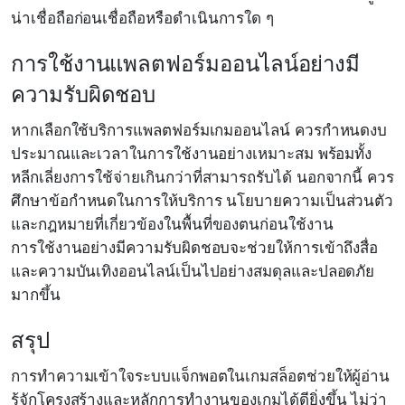
น่าเชื่อถือก่อนเชื่อถือหรือดำเนินการใด ๆ
การใช้งานแพลตฟอร์มออนไลน์อย่างมี
ความรับผิดชอบ
หากเลือกใช้บริการแพลตฟอร์มเกมออนไลน์ ควรกำหนดงบ
ประมาณและเวลาในการใช้งานอย่างเหมาะสม พร้อมทั้ง
หลีกเลี่ยงการใช้จ่ายเกินกว่าที่สามารถรับได้ นอกจากนี้ ควร
ศึกษาข้อกำหนดในการให้บริการ นโยบายความเป็นส่วนตัว
และกฎหมายที่เกี่ยวข้องในพื้นที่ของตนก่อนใช้งาน
การใช้งานอย่างมีความรับผิดชอบจะช่วยให้การเข้าถึงสื่อ
และความบันเทิงออนไลน์เป็นไปอย่างสมดุลและปลอดภัย
มากขึ้น
สรุป
การทำความเข้าใจระบบแจ็กพอตในเกมสล็อตช่วยให้ผู้อ่าน
รู้จักโครงสร้างและหลักการทำงานของเกมได้ดียิ่งขึ้น ไม่ว่า