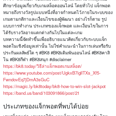
ศึกษาข้อมูลเกี่ยวกับเกมสล็อตออนไลน์ โดยทั่วไป แจ็กพอต
หมายถึงรางวัลรูปแบบหนึ่งที่อาจกำหนดไว้ภายในระบบของ
เกมตามกติกาและเงื่อนไขของผู้พัฒนา อย่างไรก็ตาม รูป
แบบการทำงาน ประเภทของแจ็กพอต และเงื่อนไขในการ
ได้รับรางวัลอาจแตกต่างกันไปในแต่ละเกม
บทความนี้จัดทำขึ้นเพื่ออธิบายแนวคิดเกี่ยวกับระบบแจ็ก
พอตในเชิงข้อมูลเท่านั้น ไม่ใช่คำแนะนำในการเล่นหรือรับ
ประกันผลลัพธ์ใด ๆ #BK8 #BK8เดิมพันออนไลน์ #BK8คาสิ
โน #BK8กีฬา #BK8สนุก #disclaimer
https://bk8.today/วิธีล่าแจ็กพอตเกมสล็อต/
https://www.youtube.com/post/UgkxB7igllTXs_Xf5-
FwndovEq7jDmA3sGuC
https://magic.ly/bk8today/bk8-how-to-win-slot-jackpot
https://band.us/band/103091866/post/21
ประเภทของแจ็กพอตที่พบได้บ่อย