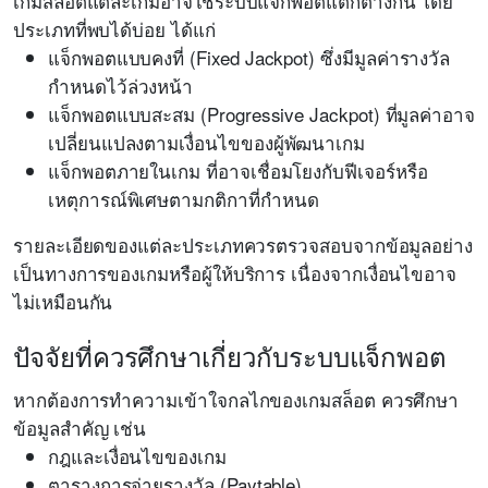
เกมสล็อตแต่ละเกมอาจใช้ระบบแจ็กพอตแตกต่างกัน โดย
ประเภทที่พบได้บ่อย ได้แก่
แจ็กพอตแบบคงที่ (Fixed Jackpot)
ซึ่งมีมูลค่ารางวัล
กำหนดไว้ล่วงหน้า
แจ็กพอตแบบสะสม (Progressive Jackpot)
ที่มูลค่าอาจ
เปลี่ยนแปลงตามเงื่อนไขของผู้พัฒนาเกม
แจ็กพอตภายในเกม
ที่อาจเชื่อมโยงกับฟีเจอร์หรือ
เหตุการณ์พิเศษตามกติกาที่กำหนด
รายละเอียดของแต่ละประเภทควรตรวจสอบจากข้อมูลอย่าง
เป็นทางการของเกมหรือผู้ให้บริการ เนื่องจากเงื่อนไขอาจ
ไม่เหมือนกัน
ปัจจัยที่ควรศึกษาเกี่ยวกับระบบแจ็กพอต
หากต้องการทำความเข้าใจกลไกของเกมสล็อต ควรศึกษา
ข้อมูลสำคัญ เช่น
กฎและเงื่อนไขของเกม
ตารางการจ่ายรางวัล (Paytable)