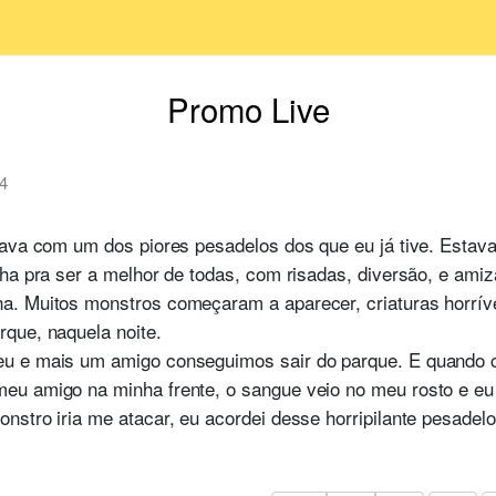
Promo Live
4
tava com um dos piores pesadelos dos que eu já tive. Esta
nha pra ser a melhor de todas, com risadas, diversão, e am
a. Muitos monstros começaram a aparecer, criaturas horrí
rque, naquela noite.
u e mais um amigo conseguimos sair do parque. E quando 
eu amigo na minha frente, o sangue veio no meu rosto e eu
stro iria me atacar, eu acordei desse horripilante pesadelo