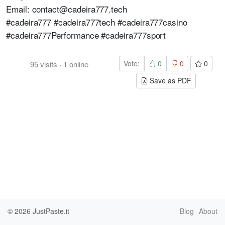
Email: contact@cadeira777.tech
#cadeira777 #cadeira777tech #cadeira777casino
#cadeira777Performance #cadeira777sport
Vote:
0
0
0
95
visits
·
1
online
Save as PDF
© 2026
JustPaste.it
Blog
About