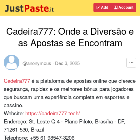
Add
Account
Cadeira777: Onde a Diversão e
as Apostas se Encontram
@anonymous
·
Dec 3, 2025
Cadeira777
é a plataforma de apostas online que oferece
segurança, rapidez e os melhores bônus para jogadores
que buscam uma experiência completa em esportes e
cassino.
Website:
https://cadeira777.tech/
Endereço:
St. Leste Q 4 - Plano Piloto, Brasília - DF,
71261-530, Brazil
Telephone:
+55 61 98547-3206