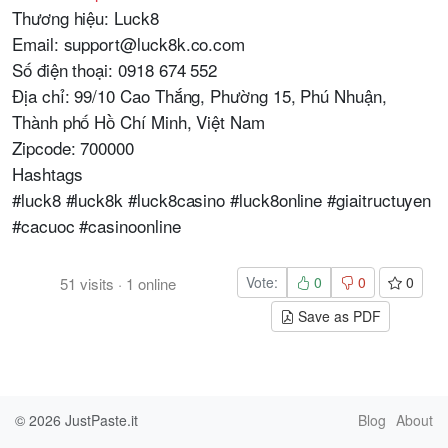
Thương hiệu: Luck8
Email: support@luck8k.co.com
Số điện thoại: 0918 674 552
Địa chỉ: 99/10 Cao Thắng, Phường 15, Phú Nhuận,
Thành phố Hồ Chí Minh, Việt Nam
Zipcode: 700000
Hashtags
#luck8 #luck8k #luck8casino #luck8online #giaitructuyen
#cacuoc #casinoonline
Vote:
0
0
0
51
visits
·
1
online
Save as PDF
© 2026
JustPaste.it
Blog
About