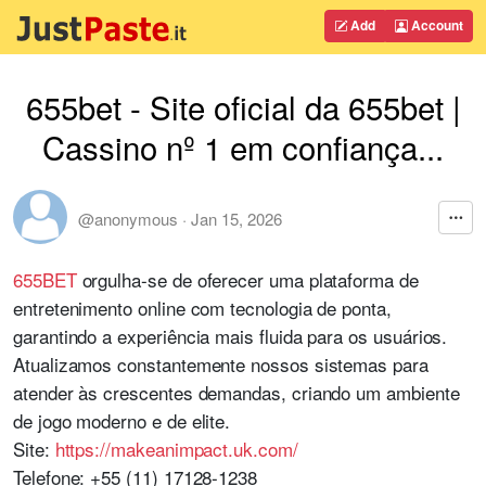
Add
Account
655bet - Site oficial da 655bet |
Cassino nº 1 em confiança...
@anonymous
·
Jan 15, 2026
655BET
orgulha-se de oferecer uma plataforma de
entretenimento online com tecnologia de ponta,
garantindo a experiência mais fluida para os usuários.
Atualizamos constantemente nossos sistemas para
atender às crescentes demandas, criando um ambiente
de jogo moderno e de elite.
Site:
https://makeanimpact.uk.com/
Telefone: +55 (11) 17128-1238