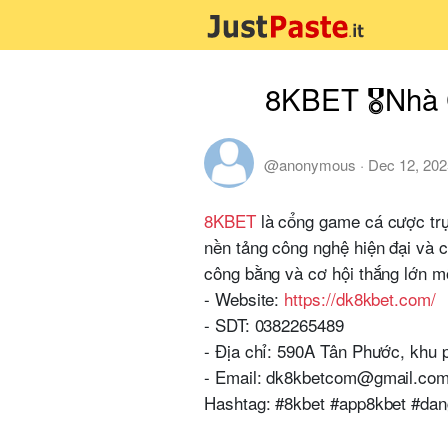
8KBET 🎖️Nhà 
@anonymous
·
Dec 12, 202
8KBET
là cổng game cá cược trực
nền tảng công nghệ hiện đại và c
công bằng và cơ hội thắng lớn m
- Website:
https://dk8kbet.com/
- SDT: 0382265489
- Địa chỉ: 590A Tân Phước, khu 
- Email: dk8kbetcom@gmail.co
Hashtag: #8kbet #app8kbet #da