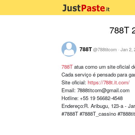
788T 2
788T
@
788titcom
·
Jan 2,
788T
atua como um site oficial 
Cada serviço é pensado para gar
Site oficial:
https://788t.it.com/
Email: 7888titcom@gmail.com
Hotline: +55 19 56682-4548
Endereço:R. Aribugu, 123-a - Jar
#7888T #7888T_cassino #7888ti