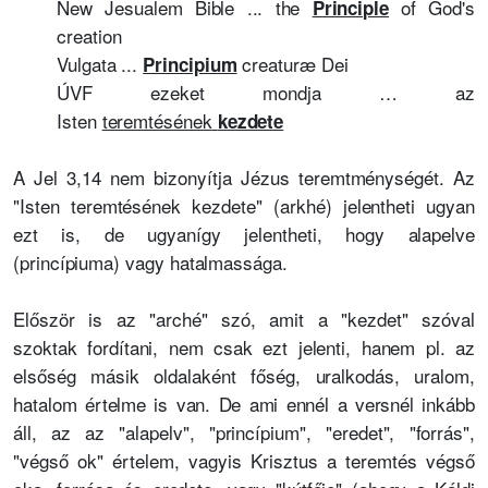
New Jesualem Bible ... the
of God's
Principle
creation
Vulgata ...
creaturæ Dei
Principium
ÚVF ezeket mondja … az
Isten
teremtésének
kezdete
A Jel 3,14 nem bizonyítja Jézus teremtménységét. Az
"Isten teremtésének kezdete" (arkhé) jelentheti ugyan
ezt is, de ugyanígy jelentheti, hogy alapelve
(princípiuma) vagy hatalmassága.
Először is az "arché" szó, amit a "kezdet" szóval
szoktak fordítani, nem csak ezt jelenti, hanem pl. az
elsőség másik oldalaként főség, uralkodás, uralom,
hatalom értelme is van. De ami ennél a versnél inkább
áll, az az "alapelv", "princípium", "eredet", "forrás",
"végső ok" értelem, vagyis Krisztus a teremtés végső