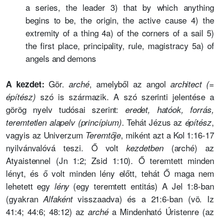
a series, the leader 3) that by which anything
begins to be, the origin, the active cause 4) the
extremity of a thing 4a) of the corners of a sail 5)
the first place, principality, rule, magistracy 5a) of
angels and demons
Gör.
, amelyből az angol
A kezdet:
arché
architect (=
szó is származik. A szó szerinti jelentése a
építész)
görög nyelv tudósai szerint:
eredet, hatóok, forrás,
. Tehát Jézus az
,
teremtetlen alapelv (princípium)
építész
vagyis az Univerzum
, miként azt a Kol 1:16-17
Teremtője
nyilvánvalóvá teszi. Ő volt
(arché) az
kezdetben
Atyaistennel (Jn 1:2; Zsid 1:10). Ő teremtett minden
lényt, és ő volt minden lény előtt, tehát Ő maga nem
lehetett egy
(egy teremtett entitás) A Jel 1:8-ban
lény
(gyakran
visszaadva) és a 21:6-ban (vö. Iz
Alfaként
41:4; 44:6; 48:12) az
a Mindenható Úristenre (az
arché