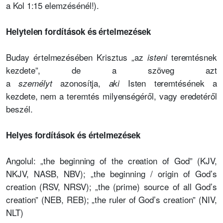
a Kol 1:15 elemzésénél!).
Helytelen fordítások és értelmezések
Buday értelmezésében Krisztus „az
teremtésnek
isteni
kezdete”, de a szöveg azt
a
azonosítja,
Isten teremtésének a
személyt
aki
kezdete, nem a teremtés milyenségéről, vagy eredetéről
beszél.
Helyes fordítások és értelmezések
Angolul: „the beginning of the creation of God” (KJV,
NKJV, NASB, NBV); „the beginning / origin of God’s
creation (RSV, NRSV); „the (prime) source of all God’s
creation” (NEB, REB); „the ruler of God’s creation” (NIV,
NLT)