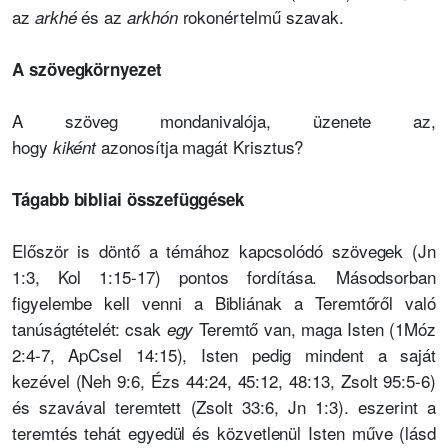
az
és az
rokonértelmű szavak.
arkhé
arkhón
A szövegkörnyezet
A szöveg mondanivalója, üzenete az,
hogy
azonosítja magát Krisztus?
kiként
Tágabb bibliai összefüggések
Először is döntő a témához kapcsolódó szövegek (Jn
1:3, Kol 1:15-17) pontos fordítása. Másodsorban
figyelembe kell venni a Bibliának a Teremtőről való
tanúságtételét: csak
Teremtő van, maga Isten (1Móz
egy
2:4-7, ApCsel 14:15), Isten pedig mindent a saját
kezével (Neh 9:6, Ézs 44:24, 45:12, 48:13, Zsolt 95:5-6)
és szavával teremtett (Zsolt 33:6, Jn 1:3). eszerint a
teremtés tehát egyedül és közvetlenül Isten műve (lásd