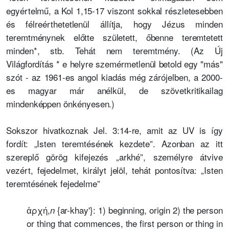
egyértelmű, a Kol 1,15-17 viszont sokkal részletesebben
és félreérthetetlenül állítja, hogy Jézus minden
teremtménynek előtte született, őbenne teremtetett
minden*, stb. Tehát nem teremtmény. (Az Új
Világfordítás * e helyre szemérmetlenül betold egy "más"
szót - az 1961-es angol kiadás még zárójelben, a 2000-
es magyar már anélkül, de szövetkritikailag
mindenképpen önkényesen.)
Sokszor hivatkoznak Jel. 3:14-re, amit az UV is így
fordít: „Isten teremtésének kezdete”. Azonban az itt
szereplő görög kifejezés „arkhé”, személyre átvive
vezért, fejedelmet, királyt jelöl, tehát pontosítva: „Isten
teremtésének fejedelme”
ἀρχή,
{ar-khay'}: 1) beginning, origin 2) the person
n
or thing that commences, the first person or thing in