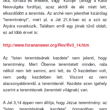
oka, forrása és eredete, vagy "kútfője" (ahogy a Káldi
Neovulgáta fordítja), azaz akitől és aki miatt lett,
elkezdődött a teremtés. Az arché nem jelenthet kizárólag
"teremtményt", mert pl. a Jel 21,6-ban ez a szó az
Atyára vonatkozik. Találtam erről egy jónak tűnő oldalt,
ez ad több érvet is:
http://www.forananswer.org/Rev/Rv3_14.htm
Az "Isten teremtésének kezdete" nem jelenti, hogy
teremtmény. Mert Őbenne teremtetett minden, nála
nélkül nem lett semmi, ami lett, és Ő kezdetben volt,
nem pedig kezdetben lett.
Viszont ez nem
alacsonyabbrendű a teremtésnél. Kezdete ezen igehely
szerint a teremtésnek (teremtett világnak) van.
A Jel 3,14 éppen nem állítja, hogy Jézus teremtmény: az
"Isten teremtésének kezdete" önmagában sem