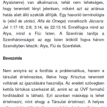
Atyaistenre) van alkalmazva, tehát nem lehetséges,
hogy teremtett lényt jelentsen, miként azt az ariánus
hatás alatt álló szekták állítják. Egy hasonló terminológia
is (
) vonatkozik Jézusra:
első és utolsó, Alfa és Omega
Jel 1:17-18; 2:8; 3:14, és 22:13.16. Ennélfogva mind az
Atya, mind a Fiú: Isten. A Szentírás tanítja a
Szentháromságot: az egy Isten öröktől fogva három
Személyben létezik: Atya, Fiú és Szentlélek.
Bevezetés
Nem annyira ez a fordítás a problematikus, hanem a
társulati értelmezése, illetve hogy Krisztus teremtett
voltának az
használja. Az eredeti szövegben
igazolására
kettős birtokos szerkezet áll, amint ez az ÚVF formahű
fordításából is látható. Ezt azonban másképp is lehet
értelmezni, mint ahogy a Társulat értelmezi. A helyes