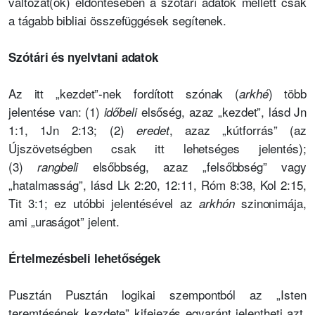
változat(ok) eldöntésében a szótári adatok mellett csak
a tágabb bibliai összefüggések segítenek.
Szótári és nyelvtani adatok
Az itt „kezdet”-nek fordított szónak (
) több
arkhé
jelentése van: (1)
elsőség, azaz „kezdet”, lásd Jn
időbeli
1:1, 1Jn 2:13; (2)
, azaz „kútforrás” (az
eredet
Újszövetségben csak itt lehetséges jelentés);
(3)
elsőbbség, azaz „felsőbbség” vagy
rangbeli
„hatalmasság”, lásd Lk 2:20, 12:11, Róm 8:38, Kol 2:15,
Tit 3:1; ez utóbbi jelentésével az
szinonimája,
arkhón
ami „uraságot” jelent.
Értelmezésbeli lehetőségek
Pusztán Pusztán logikai szempontból az „Isten
teremtésének kezdete” kifejezés egyaránt jelentheti azt,