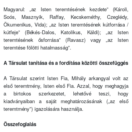
Magyarul: „az Isten teremtésének kezdete” (Károli,
Soós, Masznyik, Raffay, Kecskeméthy, Czeglédy,
Ökumenikus, Vida); „az Isten teremtésének kútforrása /
kútfeje” (Békés-Dalos, Katolikus, Káldi); „az Isten
teremtésének ősforrása” (Ravasz) vagy „az Isten
teremtése fölötti hatalmasság”.
A Társulat tanítása és a fordítása közötti összefüggés
A Társulat szerint Isten Fia, Mihály arkangyal volt az
első teremtmény, Isten első Fia. Azzal, hogy meghagyja
a birtokos szerkezetet, lehetővé teszi, hogy
kiadványaiban a saját meghatározásának („az első
teremtmény”) igazolására használja.
Összefoglalás