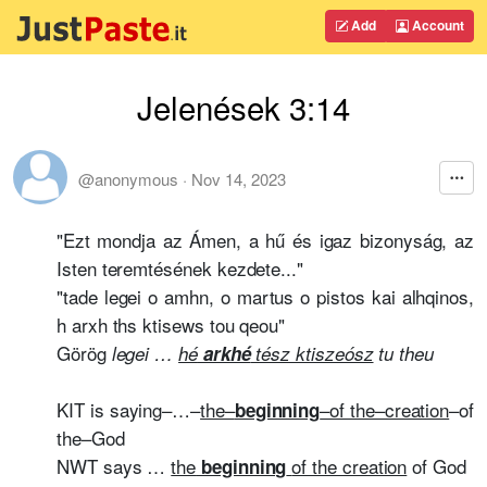
Add
Account
Jelenések 3:14
@anonymous
·
Nov 14, 2023
"Ezt mondja az Ámen, a hű és igaz bizonyság, az
Isten teremtésének kezdete..."
"tade legei o amhn, o martus o pistos kai alhqinos,
h arxh ths ktisews tou qeou"
Görög
legei …
hé
arkhé
tész ktiszeósz
tu theu
KIT is saying–…–
the–
–of the–creation
–of
beginning
the–God
NWT says …
the
of the creation
of God
beginning