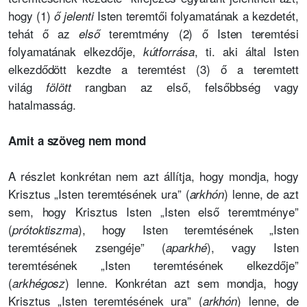
hogy (1)
Isten teremtői folyamatának a kezdetét,
ő jelenti
tehát ő az
teremtmény (2) ő Isten teremtési
első
folyamatának elkezdője,
, ti. aki által Isten
kútforrása
elkezdődött kezdte a teremtést (3) ő a teremtett
világ
rangban az első, felsőbbség vagy
fölött
hatalmasság.
Amit a szöveg nem mond
A részlet konkrétan nem azt állítja, hogy mondja, hogy
Krisztus „Isten teremtésének ura” (
) lenne, de azt
arkhón
sem, hogy Krisztus Isten „Isten első teremtménye”
(
), hogy Isten teremtésének „Isten
prótoktiszma
teremtésének zsengéje” (
), vagy Isten
aparkhé
teremtésének „Isten teremtésének elkezdője”
(
) lenne. Konkrétan azt sem mondja, hogy
arkhégosz
Krisztus „Isten teremtésének ura” (
) lenne, de
arkhón