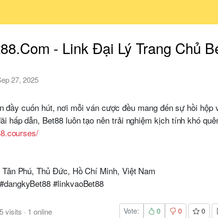
t88.Com - Link Đại Lý Trang Chủ B
Sep 27, 2025
uyến đầy cuốn hút, nơi mỗi ván cược đều mang đến sự hồi hộp 
i hấp dẫn, Bet88 luôn tạo nên trải nghiệm kịch tính khó quê
88.courses/
g Tân Phú, Thủ Đức, Hồ Chí Minh, Việt Nam
 #dangkyBet88 #linkvaoBet88
Vote:
0
0
0
5
visits
·
1
online