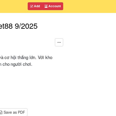
Add
Account
et88 9/2025
và cơ hội thắng lớn. Với kho
n cho người chơi.
Save as PDF