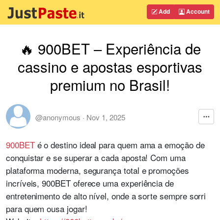
Add
Account
🔥 900BET – Experiência de
cassino e apostas esportivas
premium no Brasil!
@anonymous
·
Nov 1, 2025
900BET
é o destino ideal para quem ama a emoção de
conquistar e se superar a cada aposta! Com uma
plataforma moderna, segurança total e promoções
incríveis, 900BET oferece uma experiência de
entretenimento de alto nível, onde a sorte sempre sorri
para quem ousa jogar!