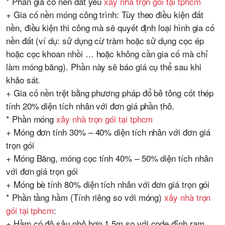
* Phần gia cố nền đất yếu
xây nhà trọn gói tại tphcm
+ Gia cố nền móng công trình: Tùy theo điều kiện đất
nền, điều kiện thi công mà sẽ quyết định loại hình gia cố
nền đất (ví dụ: sử dụng cừ tràm hoặc sử dụng cọc ép
hoặc cọc khoan nhồi … hoặc không cần gia cố mà chỉ
làm móng băng). Phần này sẽ báo giá cụ thể sau khi
khảo sát.
+ Gia cố nền trệt bằng phương pháp đổ bê tông cốt thép
tính 20% diện tích nhân với đơn giá phần thô.
* Phần móng
xây nhà trọn gói tại tphcm
+ Móng đơn tính 30% – 40% diện tích nhân với đơn giá
trọn gói
+ Móng Băng, móng cọc tính 40% – 50% diện tích nhân
với đơn giá trọn gói
+ Móng bè tính 80% diện tích nhân với đơn giá trọn gói
* Phần tầng hầm (Tính riêng so với móng)
xây nhà trọn
gói tại tphcm
:
+ Hầm có độ sâu nhỏ hơn 1.5m so với code đỉnh ram