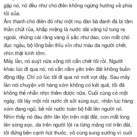
gặp nó, nó đều như chó điên không ngừng hướng về phía
tôi sủa.
Âm thanh chó điên đó như một mụ đàn bà đanh đá bị tâm
thần chửi rủa, khắp miệng là nước dãi văng tứ tung ra
ngoài, những cái răng vàng ố sắc như dao, con mắt chó
đục ngầu, bộ lông bẩn thỉu xỉn như màu da người chết,
nhìn thật kinh tởm.
Mấy lần, nó suýt nữa xông tới cắn chết tôi rồi. Người
khác lúc đi qua nó, nó vẫn nằm yên trên đất không buồn
động đậy. Chỉ có lúc tôi đi qua nó mới vọt dậy. Sau mấy
lần nói chuyện với hàng xóm không có kết quả, tôi đã
không thể nhẫn nhịn thêm được nữa. Cuối cùng có một
ngày, tôi lấy một nồi nước ớt sôi sùng sục, nhân lúc hàng
xóm đang ngủ, bê nồi nước toàn bộ hắt lên người nó.
Nhìn thấy nó đau đớn lăn lộn trên mặt đất, con mắt long
lên sòng sọc, da trên người lột ra từng mảng rơi trên đất,
tôi đứng bên cạnh hút thuốc, vô cùng sung sướng vì cuối