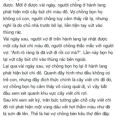
được. Mới ở được vài ngày, người chồng ở hành lang
phát hiện mội cây bút chì màu đỏ. Vợ chồng bọn họ
không có con, người chồng tuy cảm thấy rất lạ, nhưng
nghĩ là do chủ nhà trước bỏ lại, liền tiện tay vứt vào
thùng rác.
Vài ngày sau, người vợ đi trên hành lang lại nhặt được
một cây bút chì màu đỏ, người chồng thắc mắc với người
vợ: “Anh rõ ràng là đã vứt đi rồi cơ mà?”. Lần này bọn họ
lại vứt cây bút chì vào thùng rác bên ngoài.
Lại qua vài ngày sau, vợ chồng bọn họ lại ở hành lang
phát hiện bút chì đỏ. Quanh đây hình như đều không có
trẻ con, nhưng đây đích thức chính là cây viết chì đỏ đó,
vợ chồng bọn họ cảm thấy vô cùng quái dị, vì vậy bắt
đầu xem xét quanh khu vực cây viết chì rơi.
Sau khi xem xét kỹ, trên bức tường gần chỗ cây viết chì
đỏ rơi phát hiện một vùng dấu vết hơi thẫm màu như đã
bị sơn đè lên. Thế là hai vợ chồng bèn kêu thợ đến đập