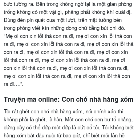
bức tường ra. Bên trong không ngờ lại là một gian phòng
trống không có một vật gì, phảng phất không khí quái dị.
Dùng đèn pin quét qua một lượt, trên mặt tường bên
trong phòng viết kín những dòng chữ bằng bút chì đỏ.
“Mẹ ơi con xin lỗi thả con ra đi, mẹ ơi con xin lỗi thả con
ra đi, mẹ ơi con xin lỗi thả con ra đi, mẹ ơi con xin lỗi thả
con ra đi, mẹ ơi con xin lỗi thả con ra đi, mẹ ơi con xin
lỗi thả con ra đi, mẹ ơi con xin lỗi thả con ra đi, mẹ ơi
con xin lỗi thả con ra đi, mẹ ơi con xin lỗi thả con ra đi,
mẹ ơi con xin lỗi thả con ra đi, mẹ ơi con xin lỗi thả con
ra đi….”.
Truyện ma online: Con chó nhà hàng xóm
Tôi rất ghét con chó nhà hàng xóm, nói chính xác thì
không phải là ghét, là hận. Một con chó đen bự tổ chảng,
đứng dậy có thể đớp một đớp là đứt cổ tôi. Tôi không biết
hàng xóm bắt đầu nuôi từ bao giờ, chỉ biết mỗi lần hễ