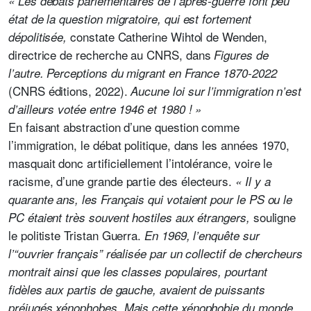
« Les débats parlementaires de l’après-guerre font peu
état de la question migratoire, qui est fortement
constate Catherine Wihtol de Wenden,
dépolitisée,
directrice de recherche au CNRS, dans
Figures de
l’autre. Perceptions du migrant en France 1870-2022
(CNRS éditions, 2022).
Aucune loi sur l’immigration n’est
d’ailleurs votée entre 1946 et 1980 ! »
En faisant abstraction d’une question comme
l’immigration, le débat politique, dans les années 1970,
masquait donc artificiellement l’intolérance, voire le
racisme, d’une grande partie des électeurs.
« Il y a
quarante ans, les Français qui votaient pour le PS ou le
souligne
PC étaient très souvent hostiles aux étrangers,
le politiste Tristan Guerra.
En 1969, l’enquête sur
l’“ouvrier français” réalisée par un collectif de chercheurs
montrait ainsi que les classes populaires, pourtant
fidèles aux partis de gauche, avaient de puissants
préjugés xénophobes. Mais cette xénophobie du monde