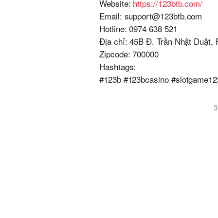
Website:
https://123btb.com/
Email: support@123btb.com
Hotline: 0974 638 521
Địa chỉ: 45B Đ. Trần Nhật Duật,
Zipcode: 700000
Hashtags:
#123b #123bcasino #slotgame12
3