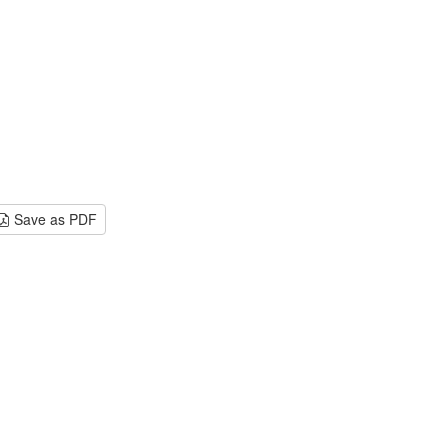
Save as PDF