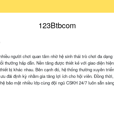
123Btbcom
6
nhiều người chơi quan tâm nhờ hệ sinh thái trò chơi đa dạng 
ổi thưởng hấp dẫn. Nền tảng được thiết kế với giao diện hiện 
thiết bị khác nhau. Bên cạnh đó, hệ thống thường xuyên triể
ưu đãi định kỳ nhằm gia tăng lợi ích cho hội viên. Đồng thờ
hệ bảo mật nhiều lớp cùng đội ngũ CSKH 24/7 luôn sẵn sàng 