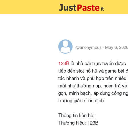
@anonymous
·
May 6, 202
123B
là nhà cái trực tuyến được 
tiếp đến slot nổ hũ và game bài đ
tác nhanh và phù hợp trên nhiều 
mãi như thưởng nạp, hoàn trả và 
gọn, minh bạch, áp dụng công ng
trường giải trí ổn định.
Thông tin liên hệ:
Thương hiệu: 123B