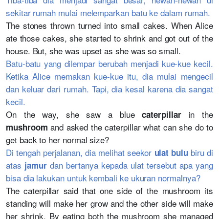
sekitar rumah mulai melemparkan batu ke dalam rumah.
The stones thrown turned into small cakes. When Alice
ate those cakes, she started to shrink and got out of the
house. But, she was upset as she was so small.
Batu-batu yang dilempar berubah menjadi kue-kue kecil.
Ketika Alice memakan kue-kue itu, dia mulai mengecil
dan keluar dari rumah. Tapi, dia kesal karena dia sangat
kecil.
On the way, she saw a blue
in the
caterpillar
and asked the caterpillar what can she do to
mushroom
get back to her normal size?
Di tengah perjalanan, dia melihat seekor
biru di
ulat bulu
atas
dan bertanya kepada ulat tersebut apa yang
jamur
bisa dia lakukan untuk kembali ke ukuran normalnya?
The caterpillar said that one side of the mushroom its
standing will make her grow and the other side will make
her shrink. By eating both the mushroom she managed