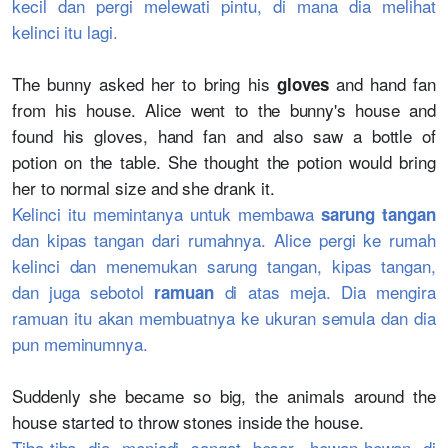
kecil dan pergi melewati pintu, di mana dia melihat
kelinci itu lagi.
The bunny asked her to bring his
and hand fan
gloves
from his house. Alice went to the bunny's house and
found his gloves, hand fan and also saw a bottle of
potion on the table. She thought the potion would bring
her to normal size and she drank it.
Kelinci itu memintanya untuk membawa
sarung tangan
dan kipas tangan dari rumahnya. Alice pergi ke rumah
kelinci dan menemukan sarung tangan, kipas tangan,
dan juga sebotol
di atas meja. Dia mengira
ramuan
ramuan itu akan membuatnya ke ukuran semula dan dia
pun meminumnya.
Suddenly she became so big, the animals around the
house started to throw stones inside the house.
Tiba-tiba dia menjadi sangat besar, hewan-hewan di