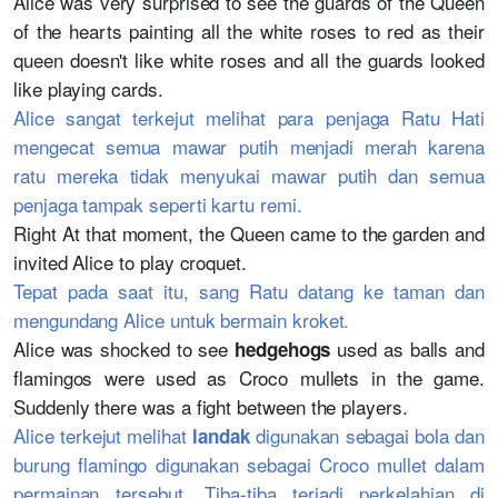
Alice was very surprised to see the guards of the Queen
of the hearts painting all the white roses to red as their
queen doesn't like white roses and all the guards looked
like playing cards.
Alice sangat terkejut melihat para penjaga Ratu Hati
mengecat semua mawar putih menjadi merah karena
ratu mereka tidak menyukai mawar putih dan semua
penjaga tampak seperti kartu remi.
Right At that moment, the Queen came to the garden and
invited Alice to play croquet.
Tepat pada saat itu, sang Ratu datang ke taman dan
mengundang Alice untuk bermain kroket.
Alice was shocked to see
used as balls and
hedgehogs
flamingos were used as Croco mullets in the game.
Suddenly there was a fight between the players.
Alice terkejut melihat
digunakan sebagai bola dan
landak
burung flamingo digunakan sebagai Croco mullet dalam
permainan tersebut. Tiba-tiba terjadi perkelahian di