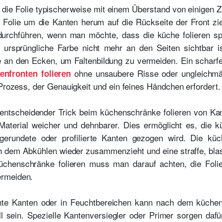
 die Folie typischerweise mit einem Überstand von einigen 
e Folie um die Kanten herum auf die Rückseite der Front z
rchführen, wenn man möchte, dass die küche folieren spä
e ursprüngliche Farbe nicht mehr an den Seiten sichtbar 
te an den Ecken, um Faltenbildung zu vermeiden. Ein scharf
ohne unsaubere Risse oder ungleichmäß
enfronten folieren
 Prozess, der Genauigkeit und ein feines Händchen erfordert.
ntscheidender Trick beim küchenschränke folieren von Kan
aterial weicher und dehnbarer. Dies ermöglicht es, die k
erundete oder profilierte Kanten gezogen wird. Die küche
nach dem Abkühlen wieder zusammenzieht und eine straffe, bla
üchenschränke folieren muss man darauf achten, die Folie
ermeiden.
te Kanten oder in Feuchtbereichen kann nach dem küchenfr
l sein. Spezielle Kantenversiegler oder Primer sorgen dafü