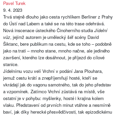
Pavel Turek
9. 4. 2023
Trvá stejně dlouho jako cesta rychlíkem Berliner z Prahy
do Ústí nad Labem a také se na této trase odehrává.
Nová inscenace ústeckého Činoherního studia
Jídelní
, jejímž autorem je umělecký šéf scény David
vůz
Šiktanc, bere publikum na cestu, kde se toho – podobně
jako na trati – mnoho stane, mnoho načne, ale jediného
završení, kterého lze dosáhnout, je příjezd do cílové
stanice.
Jídelnímu vozu velí Vrchní v podání Jana Plouhara,
jemuž cestu krátí a znepříjemňují hosté, kteří se
vkrádají jak do vagonu samotného, tak do jeho představ
a vzpomínek. Zatímco Vrchní zůstává na místě, vše
ostatní je v pohybu: myšlenky, hosté i krajina kolem
vlaku. Představení od prvních minut vtáhne a nesmírně
baví, jak díky herecké přesvědčivosti, tak epizodickému