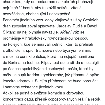
charakteru, kdy do restaurace na kolejích přicházejí
nejrůznější hosté, aby tu zažili setkání vítaná,
nevyžádaná, obohacující i nebezpečná.
Fenomén jídelního vozu coby vlajkové služby Českých
drah zpopularizoval spisovatel Jaroslav Rudiš a David
Šiktanc na něj plynule navazuje.
se
Jídelní vůz
proměňuje v hrabalovsky rovnostářskou hospodu
na kolejích, kde se neurvalí dělníci, kteří to přehnali
s alkoholem, spící trampové nebo byznysmeni mísí
s mezinárodní klientelou, která má nejspíš namířeno
do Berlína na techno. Klipovitost se tu střídá s nostalgií
po časech spolehlivých dieselových mašin, které by
měly ustoupit koridoru rychlodráhy, jež připomíná spíše
leteckou dopravu. S jejím příchodem se bude poroučet
i samotná existence jídelních vozů.
Ačkoli se jedná o svižnou komedii s obrovskou
koncentrací gagů, přesně odpozorovaných reálií a replik,
Šiktanc vyhmátl jídelní vůz jako symbolické místo, kde