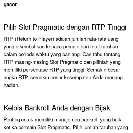
.
gacor
Pilih Slot Pragmatic dengan RTP Tinggi
RTP (Return to Player) adalah jumlah rata-rata uang
yang dikembalikan kepada pemain dari total taruhan
dalam periode waktu yang panjang. Cari tahu tentang
RTP masing-masing Slot Pragmatic dan pilihlah yang
memiliki persentase RTP yang tinggi. Semakin besar
angka RTP, semakin besar kesempatan Anda menang
hadiah.
Kelola Bankroll Anda dengan Bijak
Penting untuk memiliki manajemen bankroll yang baik
ketika bermain Slot Pragmatic. Pilih jumlah taruhan yang