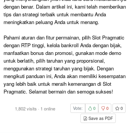
dengan benar. Dalam artikel ini, kami telah memberikan
tips dan strategi terbaik untuk membantu Anda
meningkatkan peluang Anda untuk menang.
Pahami aturan dan fitur permainan, pilih Slot Pragmatic
dengan RTP tinggi, kelola bankroll Anda dengan bijak,
manfaatkan bonus dan promosi, gunakan mode demo
untuk berlatih, pilih taruhan yang proporsional,
menggunakan strategi taruhan yang bijak. Dengan
mengikuti panduan ini, Anda akan memiliki kesempatan
yang lebih baik untuk meraih kemenangan di Slot
Pragmatic. Selamat bermain dan semoga sukses!
Vote:
0
0
0
1,802
visits
·
1
online
Save as PDF