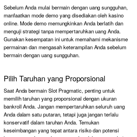
Sebelum Anda mulai bermain dengan uang sungguhan,
manfaatkan mode demo yang disediakan oleh kasino
online. Mode demo memungkinkan Anda berlatih dan
menguji strategi tanpa mempertaruhkan uang Anda.
Gunakan kesempatan ini untuk memahami mekanisme
permainan dan mengasah keterampilan Anda sebelum
bermain dengan uang sungguhan.
Pilih Taruhan yang Proporsional
Saat Anda bermain Slot Pragmatic, penting untuk
memilih taruhan yang proporsional dengan ukuran
bankroll Anda. Jangan mempertaruhkan seluruh uang
Anda dalam satu putaran, tetapi juga jangan terlalu
konservatif dalam taruhan Anda. Temukan
keseimbangan yang tepat antara risiko dan potensi