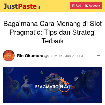
Add
Account
Bagaimana Cara Menang di Slot
Pragmatic: Tips dan Strategi
Terbaik
Rin Okumura
@
Okumura
·
Jan 2, 2024