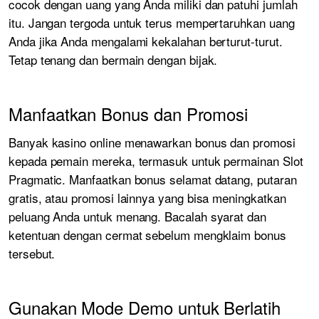
cocok dengan uang yang Anda miliki dan patuhi jumlah
itu. Jangan tergoda untuk terus mempertaruhkan uang
Anda jika Anda mengalami kekalahan berturut-turut.
Tetap tenang dan bermain dengan bijak.
Manfaatkan Bonus dan Promosi
Banyak kasino online menawarkan bonus dan promosi
kepada pemain mereka, termasuk untuk permainan Slot
Pragmatic. Manfaatkan bonus selamat datang, putaran
gratis, atau promosi lainnya yang bisa meningkatkan
peluang Anda untuk menang. Bacalah syarat dan
ketentuan dengan cermat sebelum mengklaim bonus
tersebut.
Gunakan Mode Demo untuk Berlatih