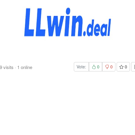
Vote:
0
0
0
9
visits
·
1
online