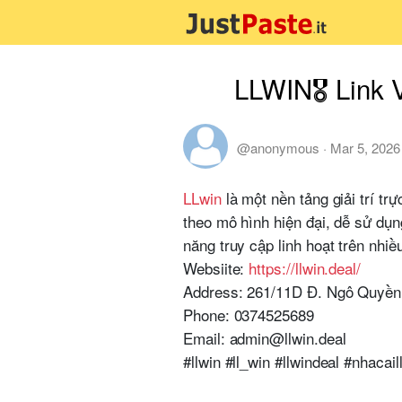
LLWIN🎖️ Lin
@anonymous
·
Mar 5, 2026
LLwin
là một nền tảng giải trí t
theo mô hình hiện đại, dễ sử dụn
năng truy cập linh hoạt trên nhiều 
Websiite:
https://llwin.deal/
Address: 261/11D Đ. Ngô Quyền
Phone: 0374525689
Email: admin@llwin.deal
#llwin #ll_win #llwindeal #nhacail