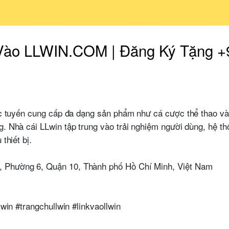
k Vào LLWIN.COM | Đăng Ký Tặng +
rực tuyến cung cấp đa dạng sản phẩm như cá cược thể thao v
g. Nhà cái LLwin tập trung vào trải nghiệm người dùng, hệ t
thiết bị.
, Phường 6, Quận 10, Thành phố Hồ Chí Minh, Việt Nam
lwin #trangchullwin #linkvaollwin