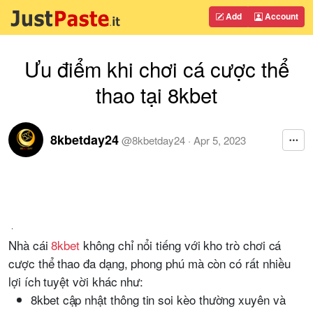
Add
Account
Ưu điểm khi chơi cá cược thể
thao tại 8kbet
8kbetday24
@
8kbetday24
·
Apr 5, 2023
Nhà cái
8kbet
không chỉ nổi tiếng với kho trò chơi cá
cược thể thao đa dạng, phong phú mà còn có rất nhiều
lợi ích tuyệt vời khác như:
8kbet cập nhật thông tin soi kèo thường xuyên và