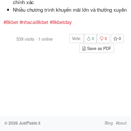
chính xác
Nhiều chương trình khuyến mãi lớn và thường xuyên
#8kbet
#nhacai8kbet
#8kbetday
Vote:
0
0
0
539
visits
·
1
online
Save as PDF
© 2026
JustPaste.it
Blog
About