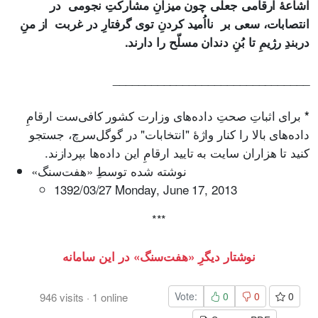
اشاعۀ ارقامی جعلی چون میزانِ مشارکتِ نجومی در
انتصابات، سعی بر نااُمید کردنِ توی گرفتارِ در غربت از منِ
دربندِ رژیمِ تا بُنِ دندان مسلّح‌ را دارند.
_______________________________
برای اثباتِ صحتِ داده‌های وزارت کشور کافی‌ست ارقامِ
*
داده‌های بالا را کنار واژۀ "انتخابات" در گوگل‌سرچ، جستجو
کنید تا هزاران سایت به تایید ارقامِ این داده‌ها بپردازند.
«نوشته شده توسطِ «هفت‌سنگ
1392/03/27 Monday, ‎June ‎17, ‎2013
***
نوشتار دیگرِ «هفت‌سنگ» در این سامانه
Vote:
0
0
0
946
visits
·
1
online