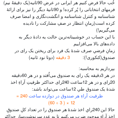
خُب حالا فرض کنیم هر ایرانی در عرض 90ثانیه(یک دقیقهُ نیم)
فرمهای انتخاباتی را پُر کرده! و 90ثانیۀ دیگر را نیز برای ارائۀ
شناسنامه و کنترل شناسنامه و انگشت‌‌نگاری و امضا صرف
کرده است(زمانِ انتظار در صفِ مشارکت را نادیده
می‌گیریم!)
با این حساب در خوشبینانه‌ترین حالت یه دادۀ دیگر به
داده‌های بالا می‌افزاییم
زمانِ فرضیِ صرف شدۀ یک فرد برای ریختن یک رای در
صندوق(کنکوری!):
3 دقیقه
(دوتا نود ثانیه)
بپردازیم به محاسبه:
در هر 3دقیقه یک‌ رای به صندوق می‌اُفتد و در هر 60دقیقه
20رای و در هر 12ساعت 240رای حداکثر ظرفیتِ آراءِ اخذ
شدۀ یک صندوق طیِ 12ساعت می‌تواند باشد:
ظرفیت آراءِ هر صندوق در دوازده ساعت
240 =
12 × ( 3 ÷ 60)
حالا این 240رایِ اخذ شدۀ هر صندوق را در تعداد کلِ صندوقِ
اخذ آراءِ موجود ضرب می‌کنیم تا به عددِ سرنوشت‌سازِ حداکثرِ