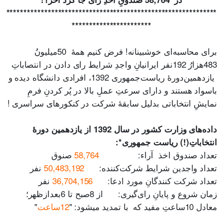
*******************
*********
*********
***
*********************
***********************
برای محاسبه‌ای خوشبینانه! فرض کنیم همۀ 50میلیونُ
483هزارُ 192نفر ایرانیانِ واجدِ شرایط رای دادن در انتصاباتِ
یازدهمین‌دورۀ ریاست‌جمهوری 1392، افرادی دانشگاه‌ دیده و
باسواد هستند و دارای سرعتِ عملِ بالا در پُر کردنِ فرمِ
نمایشِ انتخاباتی بدلیل سابقۀ شرکت در کنکورهای سراسری !
داده‌های وزارت کشور در سال 1392 از یازدهمین دورۀ
انتخاباتِ(!) ریاست جمهوری*:
تعداد صندوق اخذ آراء:
58,764
صنوق
تعداد واجدین شرایط شرکت‌کننده:
50,483,192
نفر
تعداد شرکت کنندگانِ مورد ادعا:
36,704,156
نفر
زمان شروع و پایانِ رای‌گیری: از 8صبح تا 6بعدازظهر؛
معادل 10ساعتِ مفید که با تمدید میشود: "
12ساعت
"