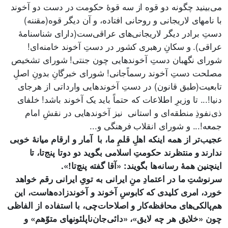
می‌بینید چگونه دو قوه از سه قوۀ حکومت در دست دو آخوند
با نامهای لاریجانی و روحانی‌ افتاده، و آن دیگر قوه(مقننه)
دستِ برادر دیگر لاریجانی‌های عراقی‌ست(دارای شناسنامۀ
عراقی). و سکانِ رهبری کشور در دستِ آخوند خامنه‌ای!
شورای نگهبان دستِ آخوندهایی چون جنتی! شورای تشخیص
مصلحت دستِ آخوند رسماًجانی! شورای خبرگانِ بدونِ اصلِ
تابعیت(طبق قانون) در دستِ آخوندهایی وارداتی از هرجای
دنیا!... تا وزیرِ اطلاعات که حتماً باید یک آخوند باشد! خلفای
ذی‌نفوذِ منطقه‌ای و استانی نیز آخوندهایی در نقشِ امام
جمعه!... و شورای انقلاب فرهنگی و...
عجیب‌تر از همه اینکه اهلِ قلمِ ما، با آمار و ارقام میانۀ خوبی
ندارند و منتظرند حکومتِ اسلامی بگوید دو دوتا پنج‌تا، تا
اینچنین همۀ رسانه‌ها بگویند: «آقا گفته پنچ‌تا!».
سرنوشتِ ما در اعتمادِ منِ ایرانی به تویِ ایرانی رقم خواهد
خورد، امری کلیدی که کابوسِ آخوند و آخوندزاده‌هاست، این
هم‌پالکی‌های محافظه‌کار و اصلاحات‌چی، با استفاده از الفاظی
چون «خلایق هر چه لایق»، «دائی‌جان‌ناپلئونهای متوّهم» و