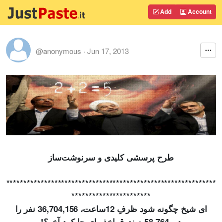
Add
Account
@anonymous
·
Jun 17, 2013
طرح پرسشی کلیدی و سرنوشت‌ساز
***************
*
*********
********
*******
***
******************
***********************
ای شیخ چگونه شود ظرفِ 12ساعت، 36,704,156 نفر را
در 58,764 صندوقِ اخذِ رای جا کرد آخر؟!