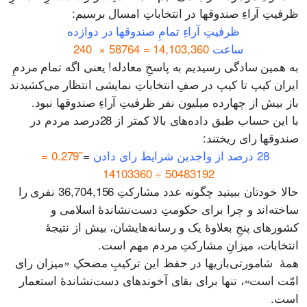
ظرفیتِ آراءِ صندوقها در انتخاباتِ امسال برسیم:
ظرفیتِ آراءِ تمامِ صندوقها در دوازده
ساعت
14,103,360 = 58764 × 240
به همین سادگی رسیدیم به پاسخِ معادله! یعنی اگه تمام مردمِ
ایران کیپ‌ تا کیپ در صفِ انتخاباتِ نمایشی انتظار می‌کشیدند
باز بیش از چهارده‌ میلیون نفر ظرفیتِ آراءِ صندوقها نبود.
با این حساب طبق داده‌های بالا کمتر از 28درصد مردم در
صندوقها رای ریختند:
28 درصد از واجدین شرایط رای دادن
=
῀0.279 =
50483192 ÷ 14103360
حالا خودتان ببینید چگونه عدد مشارکتِ 36,704,156 نفری را
ساخته‌اند و چرا برای حکومتِ دست‌نشاندۀ اسلامی و
کشورهای پنجِ بعلاوۀ یک و رسانه‌هایشان، بیش از نتیجۀ
انتخابات، میزانِ مشارکتِ مردم مهم است.
همۀ شامورتی‌بازیها در حفظ این ترکیبِ مضحکِ «میزان رای
امّت است»، تنها برای بقای آخوندهای دست‌نشاندۀ استعمار
است.