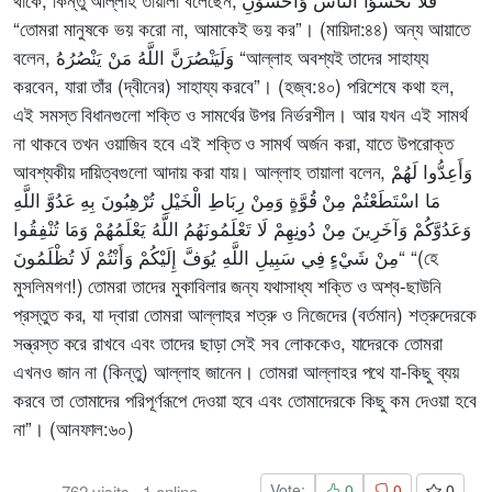
Vote:
0
0
0
762
visits
·
1
online