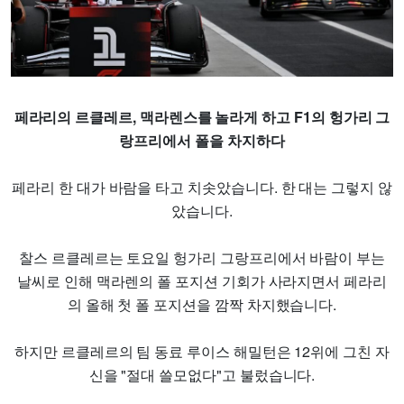
페라리의 르클레르, 맥라렌스를 놀라게 하고 F1의 헝가리 그
랑프리에서 폴을 차지하다
페라리 한 대가 바람을 타고 치솟았습니다. 한 대는 그렇지 않
았습니다.
찰스 르클레르는 토요일 헝가리 그랑프리에서 바람이 부는
날씨로 인해 맥라렌의 폴 포지션 기회가 사라지면서 페라리
의 올해 첫 폴 포지션을 깜짝 차지했습니다.
하지만 르클레르의 팀 동료 루이스 해밀턴은 12위에 그친 자
신을 "절대 쓸모없다"고 불렀습니다.