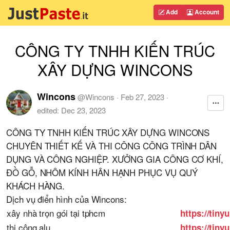
Add
Account
CÔNG TY TNHH KIẾN TRÚC
XÂY DỰNG WINCONS
Wincons
@
Wincons
·
Feb 27, 2023
·
edited:
Dec 23, 2023
CÔNG TY TNHH KIẾN TRÚC XÂY DỰNG WINCONS
CHUYÊN THIẾT KẾ VÀ THI CÔNG CÔNG TRÌNH DÂN
DỤNG VÀ CÔNG NGHIỆP. XƯỞNG GIA CÔNG CƠ KHÍ,
ĐỒ GỖ, NHÔM KÍNH HÂN HẠNH PHỤC VỤ QUÝ
KHÁCH HÀNG.
Dịch vụ điển hình của Wincons:
xây nhà trọn gói tại tphcm
https://tiny
thi công alu
https://tiny