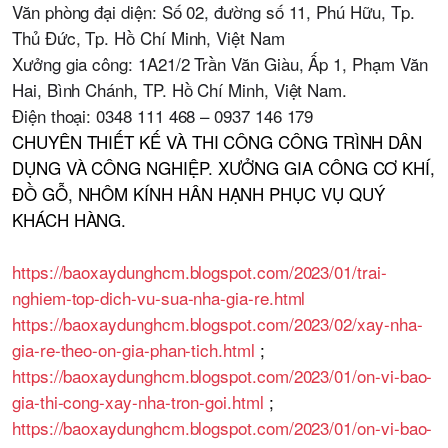
Văn phòng đại diện: Số 02, đường số 11, Phú Hữu, Tp.
Thủ Đức, Tp. Hồ Chí Minh, Việt Nam
Xưởng gia công: 1A21/2 Trần Văn Giàu, Ấp 1, Phạm Văn
Hai, Bình Chánh, TP. Hồ Chí Minh, Việt Nam.
Điện thoại: 0348 111 468 – 0937 146 179
CHUYÊN THIẾT KẾ VÀ THI CÔNG CÔNG TRÌNH DÂN
DỤNG VÀ CÔNG NGHIỆP. XƯỞNG GIA CÔNG CƠ KHÍ,
ĐỒ GỖ, NHÔM KÍNH HÂN HẠNH PHỤC VỤ QUÝ
KHÁCH HÀNG.
https://baoxaydunghcm.blogspot.com/2023/01/trai-
nghiem-top-dich-vu-sua-nha-gia-re.html
https://baoxaydunghcm.blogspot.com/2023/02/xay-nha-
gia-re-theo-on-gia-phan-tich.html
;
https://baoxaydunghcm.blogspot.com/2023/01/on-vi-bao-
gia-thi-cong-xay-nha-tron-goi.html
;
https://baoxaydunghcm.blogspot.com/2023/01/on-vi-bao-