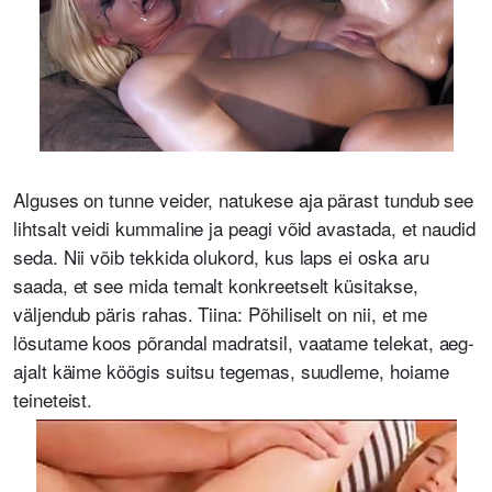
Alguses on tunne veider, natukese aja pärast tundub see
lihtsalt veidi kummaline ja peagi võid avastada, et naudid
seda. Nii võib tekkida olukord, kus laps ei oska aru
saada, et see mida temalt konkreetselt küsitakse,
väljendub päris rahas. Tiina: Põhiliselt on nii, et me
lösutame koos põrandal madratsil, vaatame telekat, aeg-
ajalt käime köögis suitsu tegemas, suudleme, hoiame
teineteist.