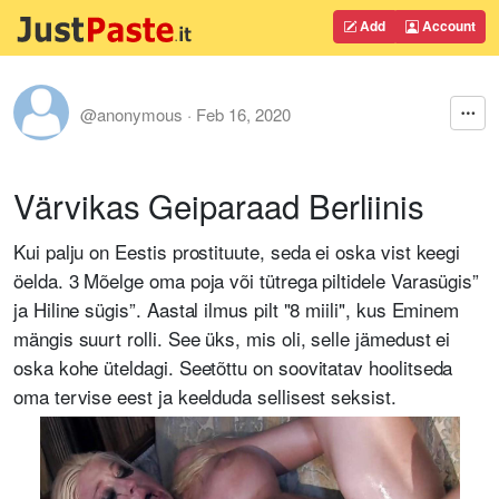
Add
Account
@anonymous
·
Feb 16, 2020
Värvikas Geiparaad Berliinis
Kui palju on Eestis prostituute, seda ei oska vist keegi
öelda. 3 Mõelge oma poja või tütrega piltidele Varasügis”
ja Hiline sügis”. Aastal ilmus pilt "8 miili", kus Eminem
mängis suurt rolli. See üks, mis oli, selle jämedust ei
oska kohe üteldagi. Seetõttu on soovitatav hoolitseda
oma tervise eest ja keelduda sellisest seksist.