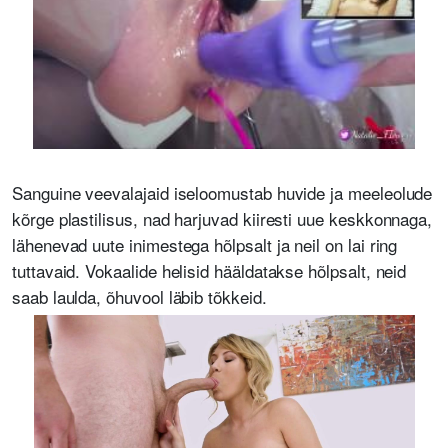
Sanguine veevalajaid iseloomustab huvide ja meeleolude
kõrge plastilisus, nad harjuvad kiiresti uue keskkonnaga,
lähenevad uute inimestega hõlpsalt ja neil on lai ring
tuttavaid. Vokaalide helisid hääldatakse hõlpsalt, neid
saab laulda, õhuvool läbib tõkkeid.