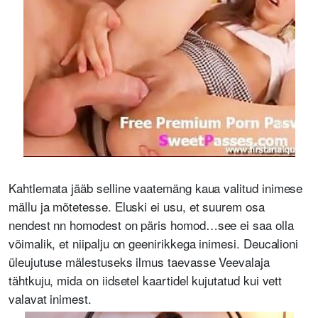
Kahtlemata jääb selline vaatemäng kaua valitud inimese
mällu ja mõtetesse. Eluski ei usu, et suurem osa
nendest nn homodest on päris homod…see ei saa olla
võimalik, et niipalju on geenirikkega inimesi. Deucalioni
üleujutuse mälestuseks ilmus taevasse Veevalaja
tähtkuju, mida on iidsetel kaartidel kujutatud kui vett
valavat inimest.