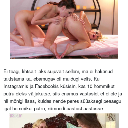
Ei teagi, lihtsalt läks sujuvalt selleni, ma ei hakanud
takistama ka, ebamugav oli muidugi veits. Kui
Instagramis ja Facebookis küsisin, kas 10 hommikut
putru oleks väljakutse, siis enamus vastasid, et ei ole ja
nii mõnigi lisas, kuidas nende peres süüaksegi peaaegu
igal hommikul putru, niimoodi aastast aastasse.