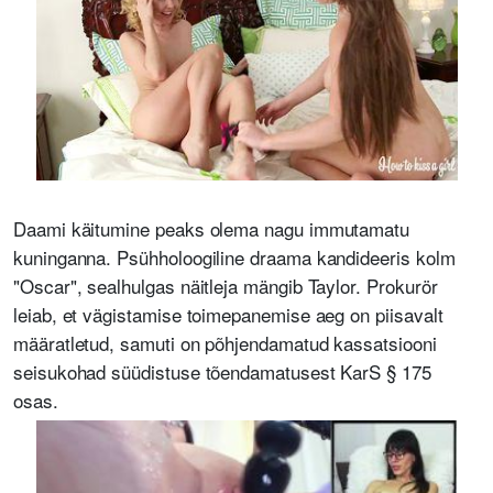
Daami käitumine peaks olema nagu immutamatu
kuninganna. Psühholoogiline draama kandideeris kolm
"Oscar", sealhulgas näitleja mängib Taylor. Prokurör
leiab, et vägistamise toimepanemise aeg on piisavalt
määratletud, samuti on põhjendamatud kassatsiooni
seisukohad süüdistuse tõendamatusest KarS § 175
osas.