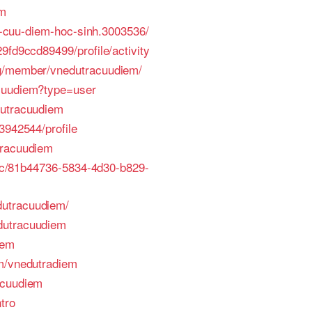
em
tra-cuu-diem-hoc-sinh.3003536/
9fd9ccd89499/profile/activity
rg/member/vnedutracuudiem/
acuudiem?type=user
dutracuudiem
3942544/profile
tracuudiem
blic/81b44736-5834-4d30-b829-
utracuudiem/
dutracuudiem
iem
om/vnedutradiem
acuudiem
tro