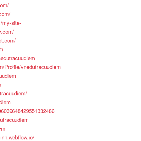
com/
.com/
m/my-site-1
y.com/
ot.com/
em
Vnedutracuudiem
om/Profile/vnedutracuudiem
cuudiem
m
tracuudiem/
adiem
e/06039648429551332486
dutracuudiem
iem
inh.webflow.io/