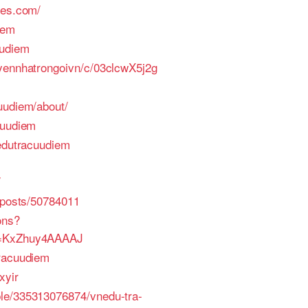
tes.com/
iem
uudiem
uyennhatrongoivn/c/03clcwX5j2g
uudiem/about/
cuudiem
nedutracuudiem
/
p/posts/50784011
ons?
r=KxZhuy4AAAAJ
tracuudiem
xyir
le/335313076874/vnedu-tra-