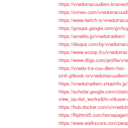
https://vnedutracuudiem.bravesi
https://vimeo.com/vnedutracuud
https://www.twitch.tv/vnedutrac
https://groups.google.com/g/ch
https://ameblo.jp/vnedutradiem/
https://disqus.com/by/vnedutrac
https://www.scoop.it/u/vnedutra
https://www.diigo.com/profile/v
https://vnedu-tra-cuu-diem-hoc-
sinh.gitbook.io/vnedutracuudiem
https://vnedutradiem.shopinfo.j
https://scholar.google.com/citati
view_op=list_works&hl=vi&use
https://hub.docker.com/u/vnedu
https://fliphtml5.com/homepage/t
https://www.walkscore.com/peop