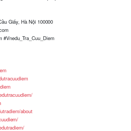
 Cầu Giấy, Hà Nội 100000
.com
em #Vnedu_Tra_Cuu_Diem
iem
edutracuudiem
udiem
nedutracuudiem/
m
utradiem/about
cuudiem/
edutradiem/