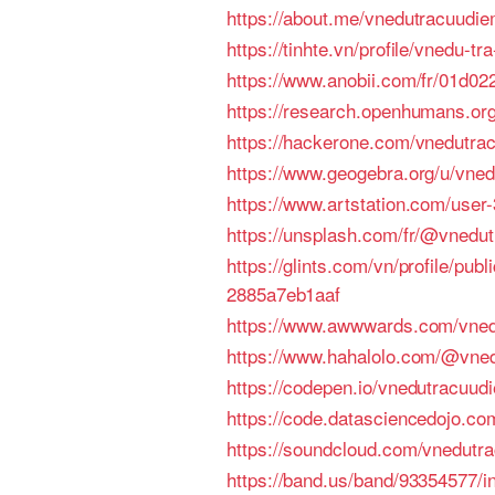
https://about.me/vnedutracuudi
https://tinhte.vn/profile/vnedu-
https://www.anobii.com/fr/01d022
https://research.openhumans.o
https://hackerone.com/vnedutr
https://www.geogebra.org/u/vne
https://www.artstation.com/user-
https://unsplash.com/fr/@vnedu
https://glints.com/vn/profile/pu
2885a7eb1aaf
https://www.awwwards.com/vned
https://www.hahalolo.com/@vne
https://codepen.io/vnedutracuud
https://code.datasciencedojo.c
https://soundcloud.com/vnedutr
https://band.us/band/93354577/in