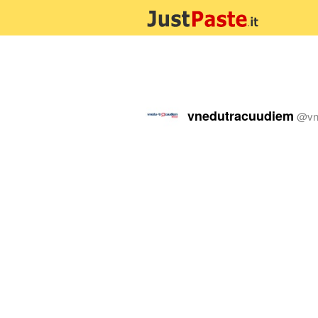
vnedutracuudiem
@
v