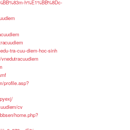
%BB%83m-h%E1%BB%8Dc-
cuudiem
acuudiem
utracuudiem
nedu-tra-cuu-diem-hoc-sinh
g/vnedutracuudiem
em
amf
m/profile.asp?
pyexj/
cuudiem/cv
pibbsen/home.php?