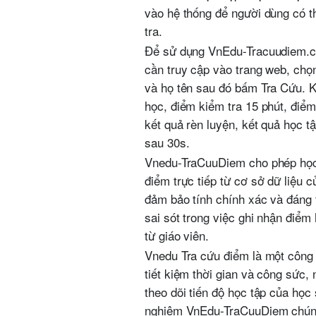
vào hệ thống để người dùng có t
tra.
Để sử dụng VnEdu-Tracuudiem.c
cần truy cập vào trang web, chọn
và họ tên sau đó bấm Tra Cứu. K
học, điểm kiểm tra 15 phút, điểm 
kết quả rèn luyện, kết quả học tậ
sau 30s.
Vnedu-TraCuuDiem cho phép học 
điểm trực tiếp từ cơ sở dữ liệu 
đảm bảo tính chính xác và đáng t
sai sót trong việc ghi nhận điểm
từ giáo viên.
Vnedu Tra cứu điểm là một công 
tiết kiệm thời gian và công sức,
theo dõi tiến độ học tập của học
nghiệm VnEdu-TraCuuDiem chúng 