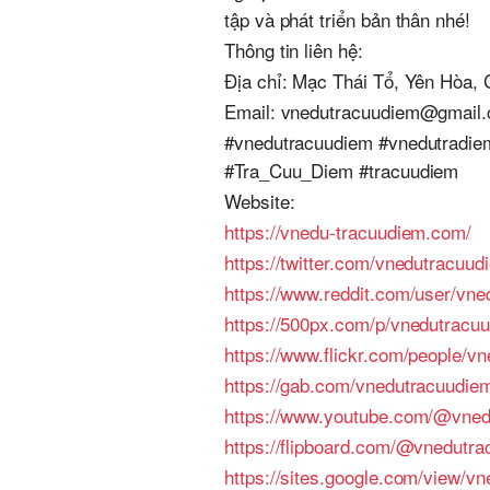
tập và phát triển bản thân nhé!
Thông tin liên hệ:
Địa chỉ: Mạc Thái Tổ, Yên Hòa,
Email: vnedutracuudiem@gmail
#vnedutracuudiem #vnedutradi
#Tra_Cuu_Diem #tracuudiem
Website:
https://vnedu-tracuudiem.com/
https://twitter.com/vnedutracuud
https://www.reddit.com/user/vn
https://500px.com/p/vnedutracu
https://www.flickr.com/people/v
https://gab.com/vnedutracuudie
https://www.youtube.com/@vned
https://flipboard.com/@vnedutra
https://sites.google.com/view/vn