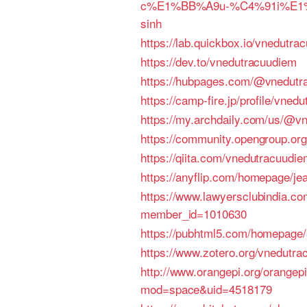
c%E1%BB%A9u-%C4%91i%E1
sinh
https://lab.quickbox.io/vnedutra
https://dev.to/vnedutracuudiem
https://hubpages.com/@vnedutr
https://camp-fire.jp/profile/vned
https://my.archdaily.com/us/@v
https://community.opengroup.or
https://qiita.com/vnedutracuudi
https://anyflip.com/homepage/je
https://www.lawyersclubindia.co
member_id=1010630
https://pubhtml5.com/homepage/
https://www.zotero.org/vnedutra
http://www.orangepi.org/orange
mod=space&uid=4518179