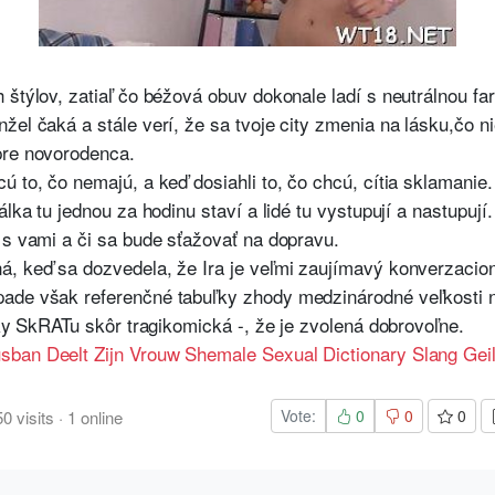
 štýlov, zatiaľ čo béžová obuv dokonale ladí s neutrálnou f
žel čaká a stále verí, že sa tvoje city zmenia na lásku,čo n
pre novorodenca.
ú to, čo nemajú, a keď dosiahli to, čo chcú, cítia sklamanie
álka tu jednou za hodinu staví a lidé tu vystupují a nastupují
 s vami a či sa bude sťažovať na dopravu.
á, keď sa dozvedela, že Ira je veľmi zaujímavý konverzacio
pade však referenčné tabuľky zhody medzinárodné veľkosti 
iky SkRATu skôr tragikomická -, že je zvolená dobrovoľne.
sban Deelt Zijn Vrouw Shemale Sexual Dictionary Slang Gei
Vote:
0
0
0
50
visits
·
1
online