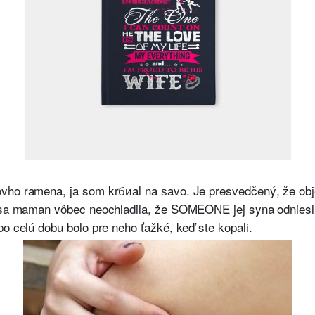
vho ramena, ja som krбиal na ѕavo. Je presvedčený, že obje
a sa maman vôbec neochladila, že SOMEONE jej syna odniesl
po celú dobu bolo pre neho ťažké, keď ste kopali.