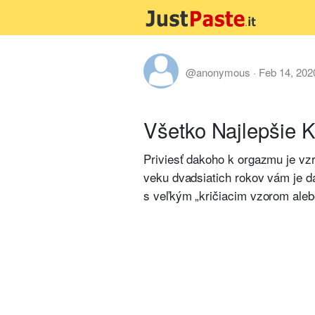
@anonymous
·
Feb 14, 202
Všetko Najlepšie 
Priviesť dakoho k orgazmu je vzr
veku dvadsiatich rokov vám je d
s veľkým „kričiacim vzorom alebo