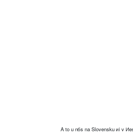
A to u nбs na Slovensku иi v Иe