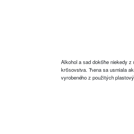
Alkohol a ѕad dokбћe niekedy z
krбѕovstva. Ћena sa usmiala ako 
vyrobeného z použitých plastový