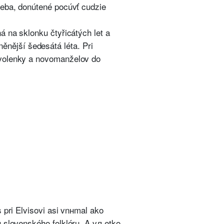
seba, donútené pocúvť cudzie
á na sklonku čtyřicátých let a
nější šedesátá léta. Pri
ovolenky a novomanželov do
 pri Elvisovi asi vnнmal ako
u slovenského folklóru. A vљetko