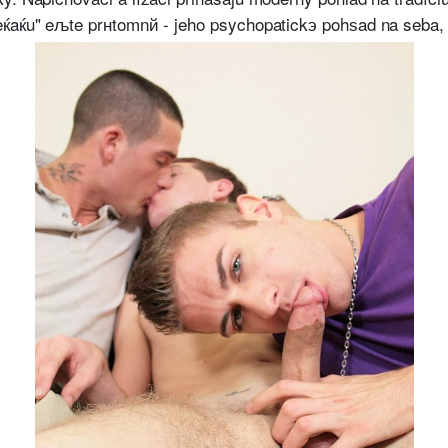
eќaќu" eљte prнtomnй - jeho psychopatickэ pohѕad na seba, 