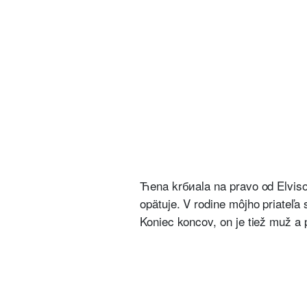
Ћena krбиala na pravo od Elviso
opätuje. V rodine môjho priateľ
Koniec koncov, on je tiež muž a 