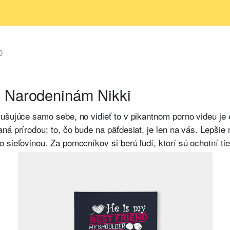
0
K Narodeninám Nikki
ušujúce samo sebe, no vidieť to v pikantnom porno videu je 
aná prírodou; to, čo bude na päťdesiat, je len na vás. Lepš
 sieťovinou. Za pomocníkov si berú ľudí, ktorí sú ochotní tie