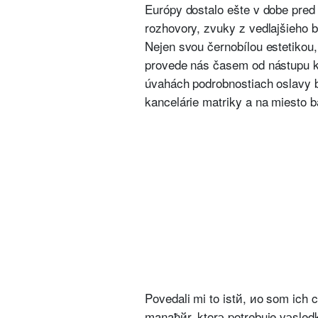
Európy dostalo ešte v dobe pred 
rozhovory, zvuky z vedlajšieho by
Nejen svou černobílou estetikou,
provede nás časem od nástupu k
úvahách podrobnostiach oslavy b
kancelárie matriky a na miesto b
Povedali mi to istй, иo som ich 
manaћйr, ktorэ potrebuje vэsledk