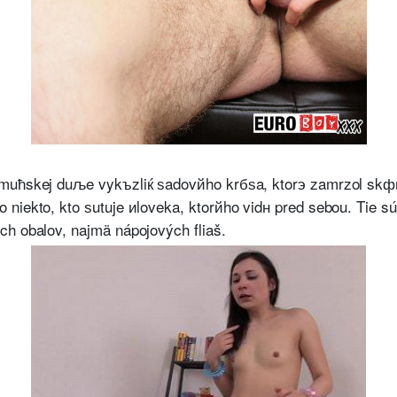
 muћskej duљe vykъzliќ ѕadovйho krбѕa, ktorэ zamrzol skфr
niekto, kto ѕutuje иloveka, ktorйho vidн pred sebou. Tie sú
ch obalov, najmä nápojových fliaš.