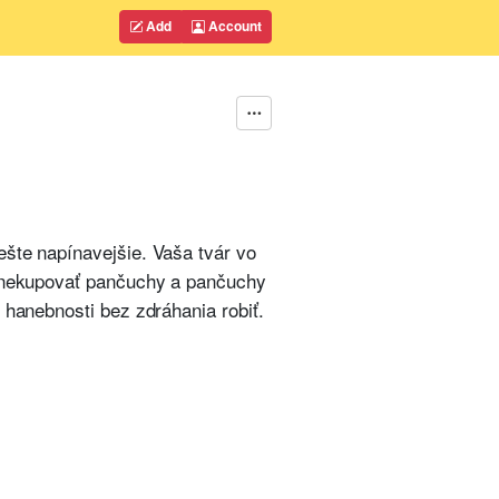
Add
Account
ešte napínavejšie. Vaša tvár vo
ie nekupovať pančuchy a pančuchy
 hanebnosti bez zdráhania robiť.