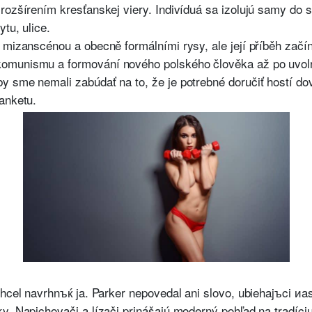
rozšírením kresťanskej viery. Indivíduá sa izolujú samy do 
tu, ulice.
 mizanscénou a obecně formálními rysy, ale její příběh začín
omunismu a formování nového polského člověka až po uvolně
y sme nemali zabúdať na to, že je potrebné doručiť hostí d
anketu.
chcel navrhnъќ ja. Parker nepovedal ani slovo, ubiehajъci иas
y. Napichovači a lízači prinášajú moderný pohľad na tradíci