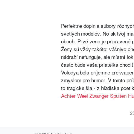
Perfektne doplnia súbory rôznych
svetlých modelov. No ak tvoj man
oboch. Prvé veno je pripravené 
Ženy sú vždy takéto: vášnivo chc
nádraží nefunguje, ale místní lok
často bude vaša priateľka chodiť
Volodya bola príjemne prekvapen
zmyslom pre humor. V tomto prí
to tragickejšia - z hľadiska poet
Achter Weel Zwanger Spuiten Hu
2