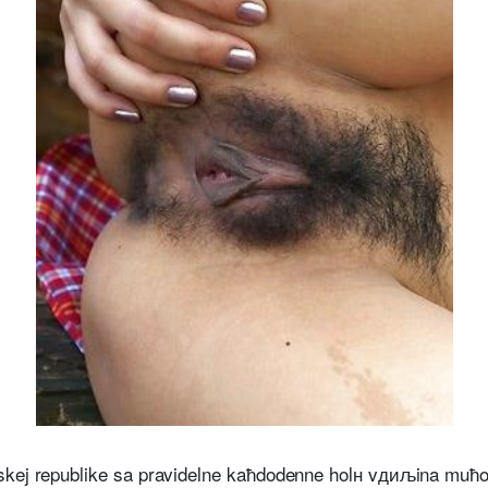
skej republike sa pravidelne kaћdodenne holн vдиљina muћo