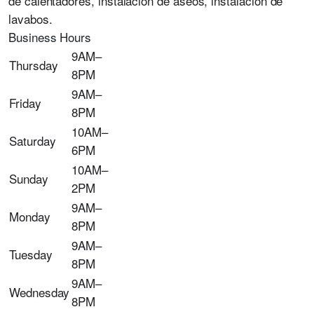
de calentadores, instalación de aseos, instalación de
lavabos.
Business Hours
9AM–
Thursday
8PM
9AM–
Friday
8PM
10AM–
Saturday
6PM
10AM–
Sunday
2PM
9AM–
Monday
8PM
9AM–
Tuesday
8PM
9AM–
Wednesday
8PM