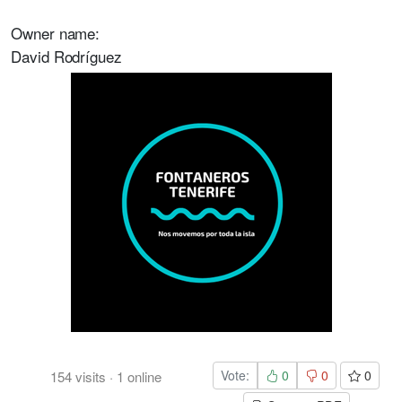
Owner name:
David Rodríguez
Vote:
0
0
0
154
visits
·
1
online