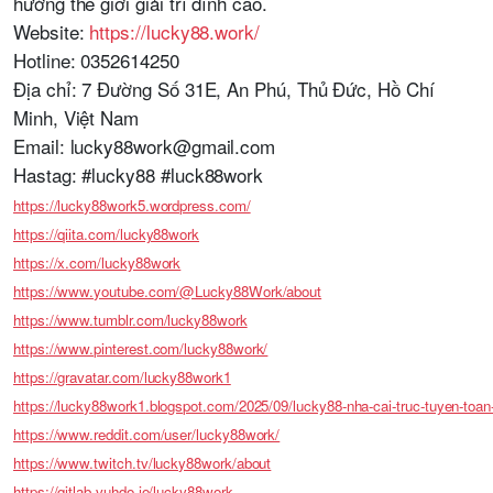
hưởng thế giới giải trí đỉnh cao.
Website:
https://lucky88.work/
Hotline: 0352614250
Địa chỉ: 7 Đường Số 31E, An Phú, Thủ Đức, Hồ Chí
Minh, Việt Nam
Email: lucky88work@gmail.com
Hastag: #lucky88 #luck88work
https://lucky88work5.wordpress.com/
https://qiita.com/lucky88work
https://x.com/lucky88work
https://www.youtube.com/@Lucky88Work/about
https://www.tumblr.com/lucky88work
https://www.pinterest.com/lucky88work/
https://gravatar.com/lucky88work1
https://lucky88work1.blogspot.com/2025/09/lucky88-nha-cai-truc-tuyen-toan-
https://www.reddit.com/user/lucky88work/
https://www.twitch.tv/lucky88work/about
https://gitlab.vuhdo.io/lucky88work