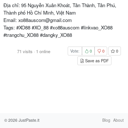
Địa chỉ: 95 Nguyễn Xuân Khoát, Tân Thành, Tân Phú,
Thành phố Hồ Chí Minh, Việt Nam
Email: xo88auscom@gmail.com
Tags: #XO88 #XO_88 #xo88auscom #linkvao_XO88
#trangchu_XO88 #dangky_XO88
Vote:
0
0
0
71
visits
·
1
online
Save as PDF
© 2026
JustPaste.it
Blog
About