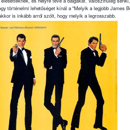
 elesetteknek, és helyre téve a balgákat. Valószínűleg senki
gy történelmi lehetőséget kínál a "Melyik a legjobb James Bo
akkor is inkább arról szólt, hogy melyik a legrosszabb.