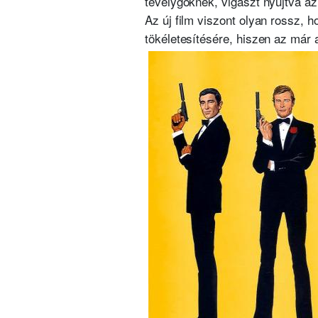
tévelygőknek, vigaszt nyújtva az
Az új film viszont
olyan rossz, ho
tökéletesítésére, hiszen az már 