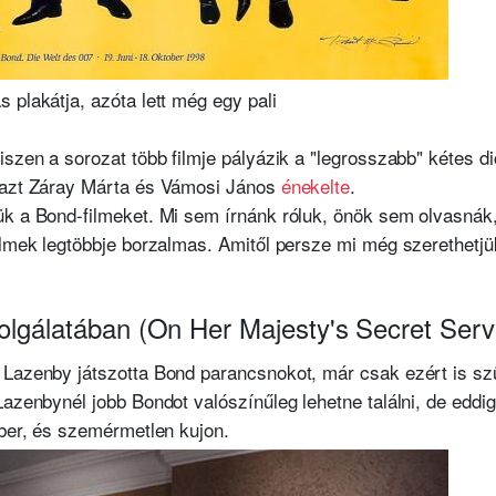
 plakátja, azóta lett még egy pali
iszen a sorozat több filmje pályázik a "legrosszabb" kétes di
 azt Záray Márta és Vámosi János
énekelte
.
ük a Bond-filmeket. Mi sem írnánk róluk, önök sem olvasnák
ilmek legtöbbje borzalmas. Amitől persze mi még szerethetjü
zolgálatában (On Her Majesty's Secret Serv
 Lazenby játszotta Bond parancsnokot, már csak ezért is sz
Lazenbynél jobb Bondot valószínűleg lehetne találni, de eddi
mber, és szemérmetlen kujon.