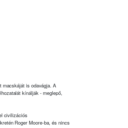
át macskáját is odavágja. A
hozatalát kínálják - meglepő,
l civilizációs
 kretén Roger Moore-ba, és nincs