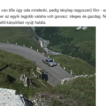
an tőle úgy oda mindenki, pedig tényleg nagyszerű film - ezt 
ger az egyik legjobb valaha volt gonosz: ideges és gazdag.
N
llő kárpótlást nyújt halála.