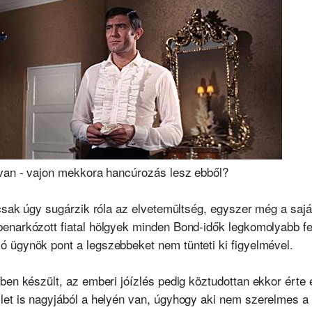
 van - vajon mekkora hancúrozás lesz ebből?
 csak úgy sugárzik róla az elvetemültség, egyszer még a saj
enarkózott fiatal hölgyek minden Bond-idők legkomolyabb fel
 ügynök pont a legszebbeket nem tünteti ki figyelmével.
ben készült, az emberi jóízlés pedig köztudottan ekkor érte e
et is nagyjából a helyén van, úgyhogy aki nem szerelmes a