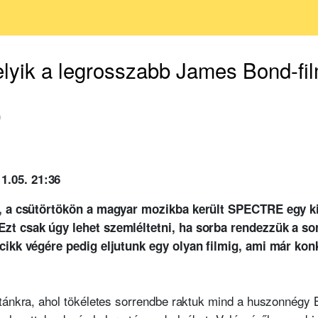
lyik a legrosszabb James Bond-fi
0
1.05. 21:36
uk, a csütörtökön a magyar mozikba került SPECTRE egy 
zt csak úgy lehet szemléltetni, ha sorba rendezzük a so
 cikk végére pedig eljutunk egy olyan filmig, ami már ko
stánkra, ahol tökéletes sorrendbe raktuk mind a huszonnégy B