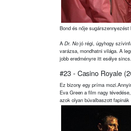
Bond és nője sugárszennyezést k
A
jó régi, úgyhogy szívi
Dr. No
varázsa, mondhatni világa. A le
jobb eredményre itt esélye sincs
#23 - Casino Royale (2
Ez bizony egy príma mozi.
Annyir
Eva Green a film nagy tévedése
azok olyan búvalbaszott fapinák 