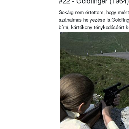
#22 - Goldfinger (1964)
Sokáig nem értettem, hogy miért v
szánalmas helyezése is.
Goldfin
bírni, kártékony ténykedéséért ke