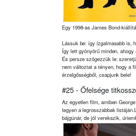
Egy 1998-as James Bond-kiállítás
Lássuk be: így izgalmasabb is, h
Így lett gyönyörű minden, ahogy
És persze szögezzük le: szeretj
nem változtat a tényen, hogy a f
érzelgősségből, csapjunk bele!
#25 - Őfelsége titkoss
Az egyetlen film, amiben George
legyen a legrosszabbak listáján.
bájgúnár, de jól verekszik, úrie