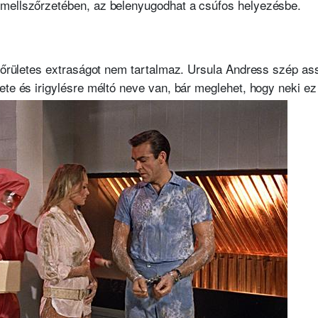
mellszőrzetében, az belenyugodhat a csúfos helyezésbe.
i őrületes extraságot nem tartalmaz. Ursula Andress szép as
ete és irigylésre méltó neve van, bár meglehet, hogy neki ez