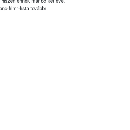
, hiszen ennek már bő két éve.
nd-film"-lista további