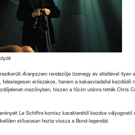
lyóit
resikerült
rendezője tizenegy év elteltével ilye
Aranyszem
, feleslegesen erőszakos, hanem a kakasviadallal kezdődő n
zdőjelenet-mezőnyben, hiszen a főcím utánra tették.
Chris Co
rényeit Le Schiffre komisz karakterétől kezdve vályogvető 
kellően stílusosan hozta vissza a Bond-legendát.