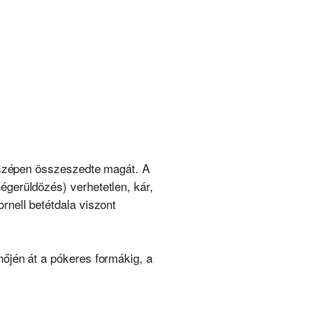
n szépen összeszedte magát. A
égerüldözés) verhetetlen, kár,
rnell betétdala viszont
nőjén át a pókeres formákig, a