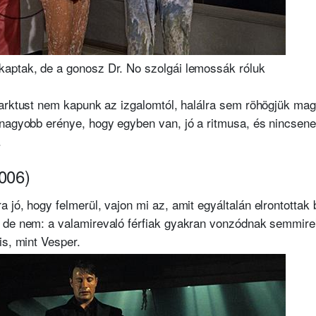
aptak, de a gonosz Dr. No szolgái lemossák róluk
nfarktust nem kapunk az izgalomtól, halálra sem röhögjük m
gnagyobb erénye, hogy egyben van, jó a ritmusa, és nincsene
.
006)
a jó, hogy felmerül, vajon mi az, amit egyáltalán elrontottak
, de nem: a valamirevaló férfiak gyakran vonzódnak semmir
is, mint Vesper.