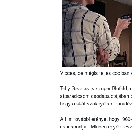
Vicces, de mégis teljes coolban
Telly Savalas is szuper Blofeld,
síparadicsom csodapalotájában b
hogy a skót szoknyában parádézó
A film további erénye, hogy
1969-
csúcspontját.
Minden egyéb részl