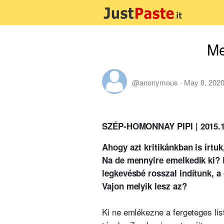
Me
@anonymous
·
May 8, 202
SZÉP-HOMONNAY PIPI |
2015.1
Ahogy azt kritikánkban is írt
Na de mennyire emelkedik ki? E
legkevésbé rosszal indítunk, a
Vajon melyik lesz az?
Ki ne emlékezne
a fergeteges li