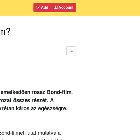
Add
Account
lm?
kiemelkedően rossz Bond-film.
rozat összes részét. A
nkrétan káros az egészségre.
ond-filmet, utat mutatva a