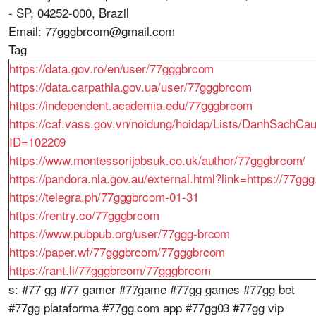
- SP, 04252-000, Brazil
Email: 77gggbrcom@gmail.com
Tag
https://data.gov.ro/en/user/77gggbrcom
https://data.carpathia.gov.ua/user/77gggbrcom
https://independent.academia.edu/77gggbrcom
https://caf.vass.gov.vn/noidung/hoidap/Lists/DanhSachC
ID=102209
https://www.montessorijobsuk.co.uk/author/77gggbrcom/
https://pandora.nla.gov.au/external.html?link=https://77ggg
https://telegra.ph/77gggbrcom-01-31
https://rentry.co/77gggbrcom
https://www.pubpub.org/user/77ggg-brcom
https://paper.wf/77gggbrcom/77gggbrcom
https://rant.li/77gggbrcom/77gggbrcom
s: #77 gg #77 gamer #77game #77gg games #77gg bet
#77gg plataforma #77gg com app #77gg03 #77gg vip