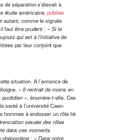
x de séparation s’élevait à
tre étude américaine,
publiée
our autant, comme le signale
l faut être prudent :
« Si le
ours qui est à l’initiative de
tées par leur conjoint que
ette situation. A l’annonce de
éloigne.
« Il rentrait de moins en
, énumère-t-elle. Ces
 quotidien »
a santé à l’université Caen-
des hommes à endosser un rôle lié
férenciation sexuée des rôles
inte dans ces moments
me phénomène :
« Dans notre