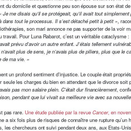
t du domicile et questionne peu son épouse sur son état de 
« Je me disais qu’il se protégeait, qu’il avait tout simplemen
,
racon
 dans tout le processus. Il s’est détaché petit à petit »
iothérapies, son mari annonce ne pas supporter de la voir ma
travail. Pour Luna Rabarot, c’est un véritable cataclysme :
avait prévu d’avoir un autre enfant. J’étais tellement vulnérab
n’avait plus de sens, je n’avais plus de piliers, plus que le c
e de ma vie. »
ment un profond sentiment d’injustice. Le couple était propriét
seule les charges du bien en attendant que le divorce soit 
, confi
’avais pas mon salaire plein. C’était dur financièrement
aison, pendant que lui vivait sa meilleure vie avec sa nouve
st pas rare.
Une étude publiée par la revue
, en nove
Cancer
e a six fois plus de risques de connaître une rupture qu’un
s, les chercheurs ont suivi pendant deux ans, aux Etats-Unis