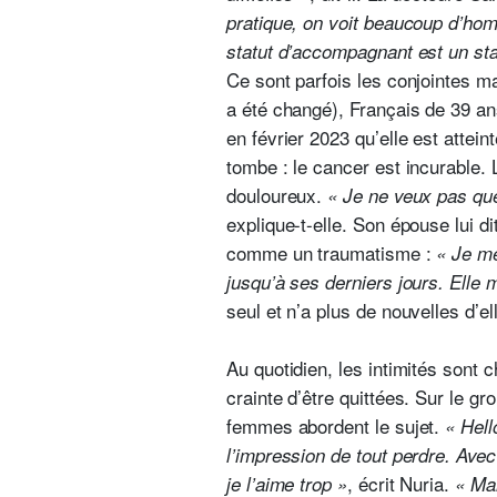
pratique, on voit beaucoup d’h
statut d’accompagnant est un st
Ce sont parfois les conjointes ma
a été changé), Français de 39 an
en février 2023 qu’elle est attei
tombe : le cancer est incurable. 
douloureux.
« Je ne veux pas que
explique-t-elle. Son épouse lui di
comme un traumatisme :
« Je me
jusqu’à ses derniers jours. Elle
seul et n’a plus de nouvelles d’el
Au quotidien, les intimités sont
crainte d’être quittées. Sur le 
femmes abordent le sujet.
« Hell
l’impression de tout perdre. Avec 
, écrit Nuria.
je l’aime trop »
« Mar