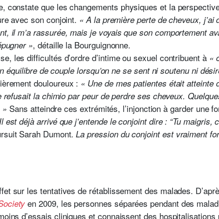
e, constate que les changements physiques et la perspective
ture avec son conjoint.
« A la première perte de cheveux, j’ai
nt, il m’a rassurée, mais je voyais que son comportement ava
, détaille la Bourguignonne.
répugner »
, les difficultés d’ordre d’intime ou sexuel contribuent à
« 
r un équilibre de couple lorsqu’on ne se sent ni soutenu ni dési
lièrement douloureux :
« Une de mes patientes était atteinte 
le refusait la chimio par peur de perdre ses cheveux. Quelque
Sans atteindre ces extrémités, l’injonction à garder une fo
. »
Il est déjà arrivé que j’entende le conjoint dire : “Tu maigris, 
ursuit Sarah Dumont
. La pression du conjoint est vraiment for
fet sur les tentatives de rétablissement des malades. D’apr
en 2009, les personnes séparées pendant des mala
Society
moins d’essais cliniques et connaissent des hospitalisations 