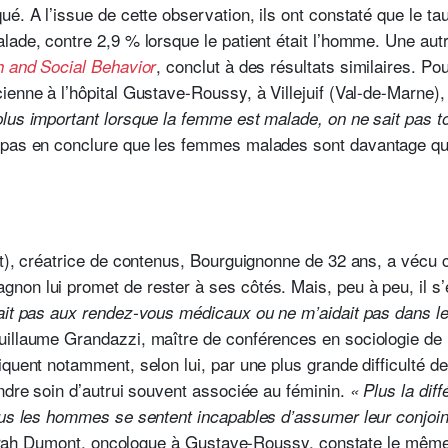
é. A l’issue de cette observation, ils ont constaté que le tau
lade, contre 2,9 % lorsque le patient était l’homme. Une au
, conclut à des résultats similaires. P
h and Social Behavior
enne à l’hôpital Gustave-Roussy, à Villejuif (Val-de-Marne), i
us important lorsque la femme est malade, on ne sait pas touj
pas en conclure que les femmes malades sont davantage quit
t), créatrice de contenus, Bourguignonne de 32 ans, a vécu c
on lui promet de rester à ses côtés. Mais, peu à peu, il s’
ait pas aux rendez-vous médicaux ou ne m’aidait pas dans le
illaume Grandazzi, maître de conférences en sociologie de l
iquent notamment, selon lui, par une plus grande difficulté 
endre soin d’autrui souvent associée au féminin.
« Plus la dif
plus les hommes se sentent incapables d’assumer leur conjo
 Sarah Dumont, oncologue à Gustave-Roussy, constate le mê