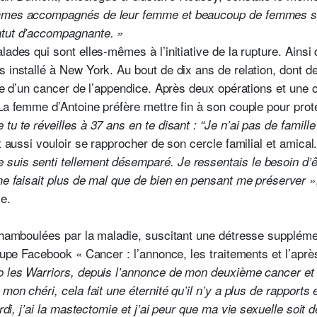
ommes accompagnés de leur femme et beaucoup de femmes seu
atut d’accompagnante. »
lades qui sont elles-mêmes à l’initiative de la rupture. Ainsi
s installé à New York. Au bout de dix ans de relation, dont 
nte d’un cancer de l’appendice. Après deux opérations et une c
La femme d’Antoine préfère mettre fin à son couple pour proté
 tu te réveilles à 37 ans en te disant : “Je n’ai pas de famil
t aussi vouloir se rapprocher de son cercle familial et amical.
 suis senti tellement désemparé. Je ressentais le besoin d’ê
 me faisait plus de mal que de bien en pensant me préserver »
le.
 chamboulées par la maladie, suscitant une détresse suppléme
groupe Facebook « Cancer : l’annonce, les traitements et l’ap
o les Warriors, depuis l’annonce de mon deuxième cancer et du 
mon chéri, cela fait une éternité qu’il n’y a plus de rapports e
di, j’ai la mastectomie et j’ai peur que ma vie sexuelle soit d