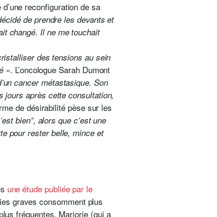
 d’une reconfiguration de sa
 décidé de prendre les devants et
it changé. Il ne me touchait
cristalliser des tensions au sein
. L’oncologue Sarah Dumont
ré »
d’un cancer
métastasique. Son
s jours après cette consultation,
rme de désirabilité pèse sur les
c’est bien”, alors que c’est une
te pour rester belle, mince et
ès
une étude publiée par le
dies graves consomment plus
plus fréquentes.
Marjorie (qui a