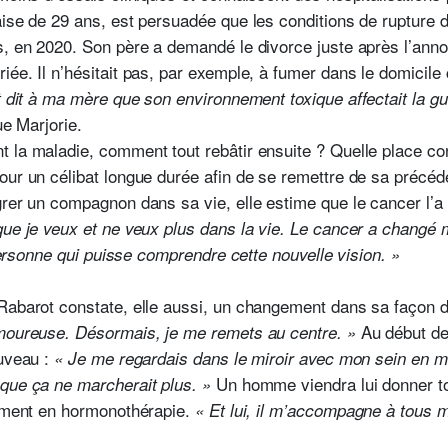
aise de 29 ans, est persuadée que les conditions de rupture d
s, en 2020. Son père a demandé le divorce juste après l’anno
ée. Il n’hésitait pas, par exemple, à fumer dans le domicile 
 dit à ma mère que son environnement toxique affectait la guéri
ue Marjorie.
 la maladie, comment tout rebâtir ensuite ? Quelle place con
ur un célibat longue durée afin de se remettre de sa précéden
grer un compagnon dans sa vie, elle estime que le cancer l’a
que je veux et ne veux plus dans la vie. Le cancer a changé
 personne qui puisse comprendre cette nouvelle vision. »
Rabarot constate, elle aussi, un changement dans sa façon d’
Au début de
amoureuse. Désormais, je me remets au centre. »
uveau :
« Je me regardais dans le miroir avec mon sein en
Un homme viendra lui donner tor
que ça ne marcherait plus. »
tement en hormonothérapie.
« Et lui, il m’accompagne à tous