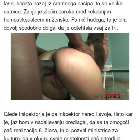
lase, segata nazaj iz sramnega nasipa: to so velike
ustnice. Zanje je zločin poroka med nekdanjim
homoseksualcem in žensko. Pa nič hudega, ta je bila
dovolj spodobno dolga, da je odtehtala vsaj za tri.
Glede inšpektorja je pa inšpektor naredil svoje, tisto kar
je, jaz bom v nadaljevanju predlagal, da se ta omogoči
pač realizacijo 6. člena, in bi pozval ministrico za
kulturo, da v okviru svoje pristojnosti pač naredi in