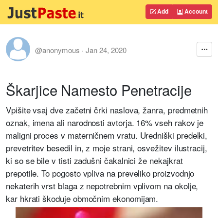
Add
Account
@anonymous
·
Jan 24, 2020
Škarjice Namesto Penetracije
Vpišite vsaj dve začetni črki naslova, žanra, predmetnih
oznak, imena ali narodnosti avtorja. 16% vseh rakov je
maligni proces v materničnem vratu. Uredniški predelki,
prevetritev besedil in, z moje strani, osvežitev ilustracij,
ki so se bile v tisti zadušni čakalnici že nekajkrat
prepotile. To pogosto vpliva na preveliko proizvodnjo
nekaterih vrst blaga z nepotrebnim vplivom na okolje,
kar hkrati škoduje območnim ekonomijam.