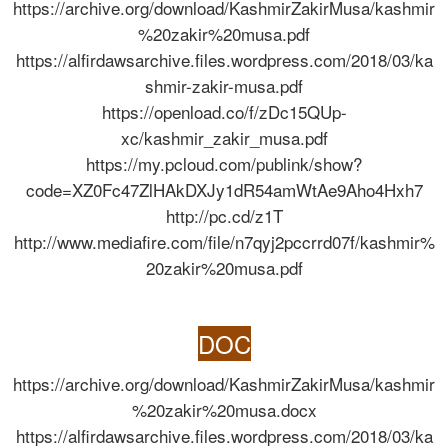
https://archive.org/download/KashmirZakirMusa/kashmir
%20zakir%20musa.pdf
https://alfirdawsarchive.files.wordpress.com/2018/03/ka
shmir-zakir-musa.pdf
https://openload.co/f/zDc15QUp-
xc/kashmir_zakir_musa.pdf
https://my.pcloud.com/publink/show?
code=XZ0Fc47ZlHAkDXJy1dR54amWtAe9Aho4Hxh7
http://pc.cd/z1T
http://www.mediafire.com/file/n7qyj2pccrrd07f/kashmir%
20zakir%20musa.pdf
DOC
https://archive.org/download/KashmirZakirMusa/kashmir
%20zakir%20musa.docx
https://alfirdawsarchive.files.wordpress.com/2018/03/ka