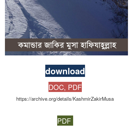
download
DOC, PDF
https://archive.org/details/KashmirZakirMusa
P
DF