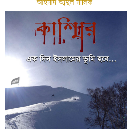
আহমাদ আব্দুল মালিক