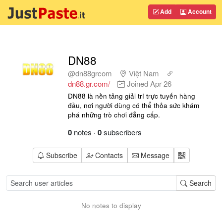
Add
Account
DN88
@dn88grcom
Việt Nam
dn88.gr.com/
Joined
Apr 26
DN88 là nền tảng giải trí trực tuyến hàng
đầu, nơi người dùng có thể thỏa sức khám
phá những trò chơi đẳng cấp.
0
notes
·
0
subscribers
Subscribe
Contacts
Message
Search
No notes to display