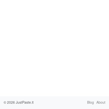
© 2026
JustPaste.it
Blog
About