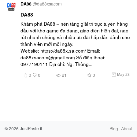
DA88
@
da88xsacom
DA88
Khám phá DA88 – nền tảng giải trí trực tuyến hàng 
đầu với kho game đa dạng, giao diện hiện đại, nạp 
rút nhanh chóng và nhiều ưu đãi hấp dẫn dành cho 
thành viên mới mỗi ngày. 
Website: https://da88x.sa.com/ Email: 
da88xsacom@gmail.com Số điện thoại: 
0977190111 Địa chỉ: Ng. Thông...
May 23
0
0
21
0
© 2026
JustPaste.it
Blog
About