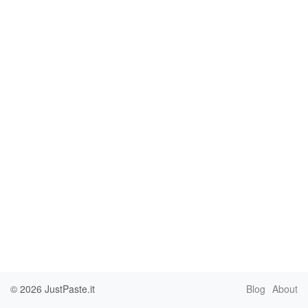
© 2026
JustPaste.it
Blog
About