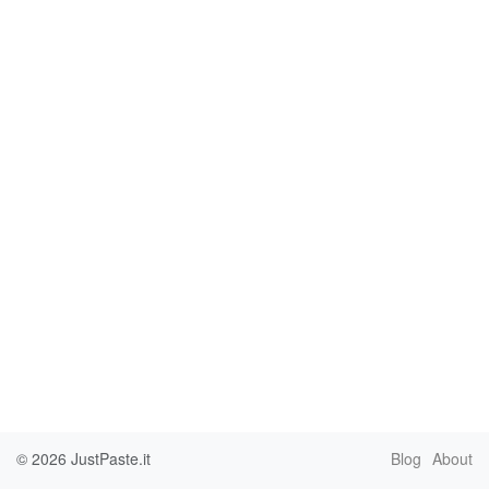
© 2026
JustPaste.it
Blog
About