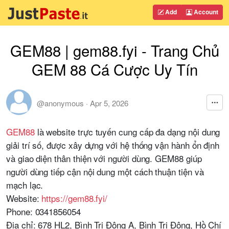
Add
Account
GEM88 | gem88.fyi - Trang Chủ
GEM 88 Cá Cược Uy Tín
@anonymous
·
Apr 5, 2026
GEM88
là website trực tuyến cung cấp đa dạng nội dung
giải trí số, được xây dựng với hệ thống vận hành ổn định
và giao diện thân thiện với người dùng. GEM88 giúp
người dùng tiếp cận nội dung một cách thuận tiện và
mạch lạc.
Website:
https://gem88.fyi/
Phone: 0341856054
Địa chỉ: 678 HL2, Bình Trị Đông A, Bình Trị Đông, Hồ Chí