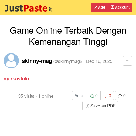
Add
Account
Game Online Terbaik Dengan
Kemenangan Tinggi
skinny-mag
@
skinnymag2
·
Dec 16, 2025
markastoto
Vote:
0
0
0
35
visits
·
1
online
Save as PDF