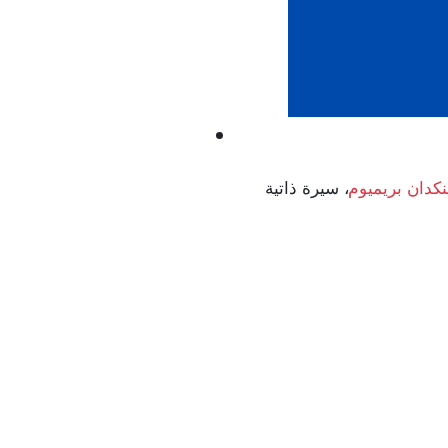
نكدان بريميوم
، سيرة ذاتية ATS احترافية، تعديل حسابك في لينكدان، وغيرها من الخدمات