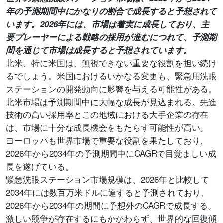
年の予測期間中にかなりの割合で成長すると予想されて
います。2026年には、市場は着実に成長しており、主
要プレーヤーによる戦略の採用が進むにつれて、予測期
間を通じて市場は成長すると予想されています。
北米、特に米国は、無視できない重要な役割を担い続け
るでしょう。米国におけるいかなる変更も、緊急用洗眼
ステーションの開発動向に影響を与える可能性がある。
北米市場は予測期間中に大幅な成長が見込まれる。先進
技術の高い採用率とこの地域における大手企業の存在
は、市場に十分な成長機会をもたらす可能性が高い。
ヨーロッパも世界市場で重要な役割を果たしており、
2026年から2034年の予測期間中にCAGRで目覚ましい成
長を遂げている。
緊急洗眼ステーション市場規模は、2026年と比較して
2034年には数百万米ドルに達すると予測されており、
2026年から2034年の期間に予想外のCAGRで成長する。
激しい競争が存在するにもかかわらず、世界的な回復傾