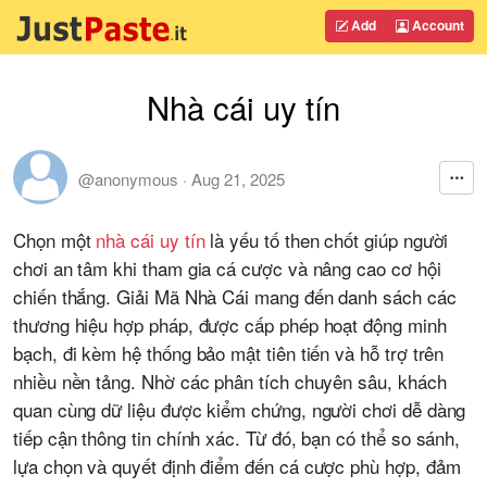
Add
Account
Nhà cái uy tín
@anonymous
·
Aug 21, 2025
Chọn một
nhà cái uy tín
là yếu tố then chốt giúp người
chơi an tâm khi tham gia cá cược và nâng cao cơ hội
chiến thắng. Giải Mã Nhà Cái mang đến danh sách các
thương hiệu hợp pháp, được cấp phép hoạt động minh
bạch, đi kèm hệ thống bảo mật tiên tiến và hỗ trợ trên
nhiều nền tảng. Nhờ các phân tích chuyên sâu, khách
quan cùng dữ liệu được kiểm chứng, người chơi dễ dàng
tiếp cận thông tin chính xác. Từ đó, bạn có thể so sánh,
lựa chọn và quyết định điểm đến cá cược phù hợp, đảm