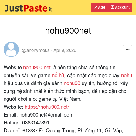
Add
Account
nohu900net
@anonymous
·
Apr 9, 2026
Website
nohu900.net
là nền tảng chia sẻ thông tin
chuyên sâu về game
nổ hũ
, cập nhật các mẹo quay
nohu
hiệu quả và đánh giá sảnh
nohu90
uy tín, hướng tới xây
dựng hệ sinh thái kiến thức minh bạch, dễ tiếp cận cho
người chơi slot game tại Việt Nam.
Website:
https://nohu900.net/
Email: nohu900net@gmail.com
Hotline: 0363147891
Địa chỉ: 618/87 Đ. Quang Trung, Phường 11, Gò Vấp,