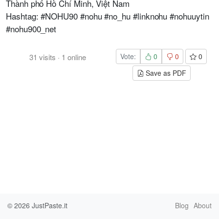
Thành phố Hồ Chí Minh, Việt Nam
Hashtag: #NOHU90 #nohu #no_hu #linknohu #nohuuytin
#nohu900_net
Vote:
0
0
0
31
visits
·
1
online
Save as PDF
© 2026
JustPaste.it
Blog
About